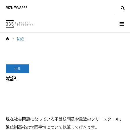
SEARCH
BIZNEWS365
祐紀
ホーム
企業
祐紀
現在社会問題になっている不登校問題や最近のフリースクール、
通信制高校の学園事情について執筆して行きます。