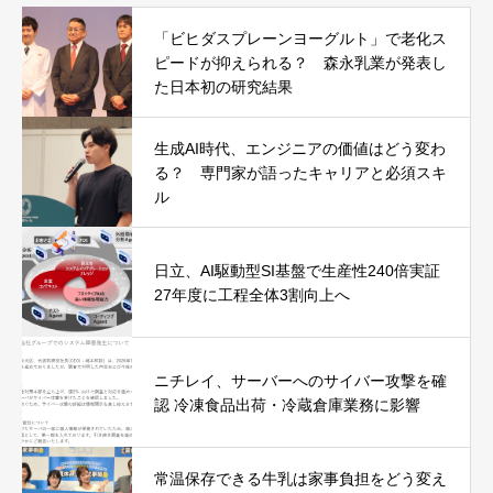
「ビヒダスプレーンヨーグルト」で老化ス
ピードが抑えられる？ 森永乳業が発表し
た日本初の研究結果
生成AI時代、エンジニアの価値はどう変わ
る？ 専門家が語ったキャリアと必須スキ
ル
日立、AI駆動型SI基盤で生産性240倍実証
27年度に工程全体3割向上へ
ニチレイ、サーバーへのサイバー攻撃を確
認 冷凍食品出荷・冷蔵倉庫業務に影響
常温保存できる牛乳は家事負担をどう変え