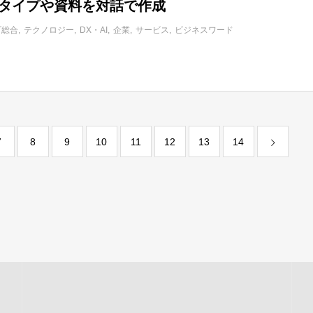
トタイプや資料を対話で作成
IT総合
テクノロジー
DX・AI
企業
サービス
ビジネスワード
7
8
9
10
11
12
13
14