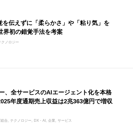
触覚を伝えずに「柔らかさ」や「粘り気」を
世界初の錯覚手法を考案
テクノロジー
ヤフー、全サービスのAIエージェント化を本格
025年度通期売上収益は2兆363億円で増収
IT総合
テクノロジー
DX・AI
企業
サービス