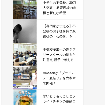
中学生の不登校、30万
人突破 – 教育現場の危
機と新たな希望
【専門家が伝える】不
登校のお子様を持つ親
御様の「心の荷」を軽
くする5つのヒント
不登校脱出への道？フ
リースクールの魅力と
注意点-親子で考える新
たな一歩-
Amazonが「プライム
デー夏祭り」を六本木
で開催！
甘いとうもろこしとフ
ライドチキンの絶妙コ