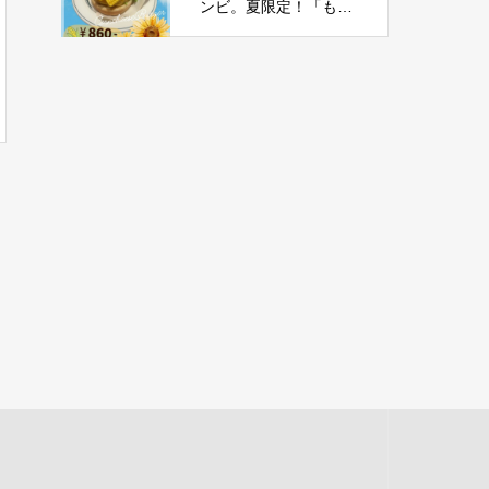
ンビ。夏限定！「もろ
こしチーズバーガー」
新登場