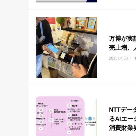
万博が実
売上増、
2026.04.30
NTTデ
るAIエ
消費財業界