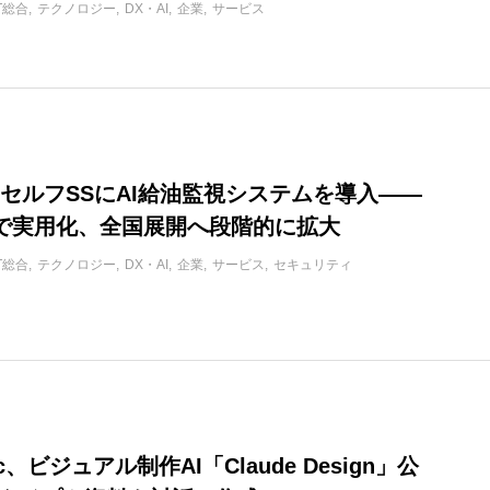
IT総合
テクノロジー
DX・AI
企業
サービス
、セルフSSにAI給油監視システムを導入——
で実用化、全国展開へ段階的に拡大
IT総合
テクノロジー
DX・AI
企業
サービス
セキュリティ
pic、ビジュアル制作AI「Claude Design」公