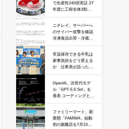
で生産性240倍実証 27
年度に工程全体3割向
上へ
ニチレイ、サーバーへ
のサイバー攻撃を確認
冷凍食品出荷・冷蔵倉
庫業務に影響
常温保存できる牛乳は
家事負担をどう変える
か 辻希美が語った夏
休みの“見えない家事”
OpenAI、次世代モデ
ル「GPT-5.6 Sol」を
発表 コーディングとサ
イバーセキュリティで
性能大幅向上
ファミリーマート、新
業態「FAMIMA」始動
初の旗艦店を7月10日