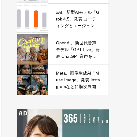
に麻布台オープン
xAI、新型AIモデル「G
rok 4.5」発表 コーデ
ィングとエージェント
処理に特化
OpenAI、新世代音声
モデル「GPT-Live」発
表 ChatGPT音声を全
面刷新
Meta、画像生成AI「M
use Image」発表 Insta
gramなどに順次展開