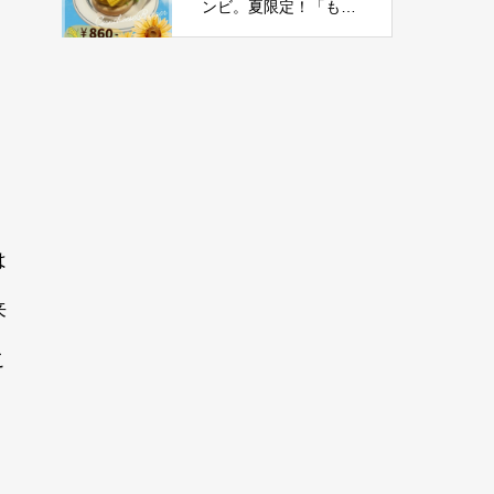
ンビ。夏限定！「もろ
こしチーズバーガー」
新登場
は
来
こ