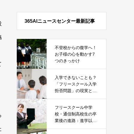
く
365AIニュースセンター最新記事
役
協
不登校からの復学へ！
お子様の心を動かす7
つのきっかけ
て
入学できないことも？
「フリースクール入学
拒否問題」の現実とそ
の対処法
フリースクール中学
校・通信制高校生の卒
る
業後の進路：進学以外
の就職という選択肢
た