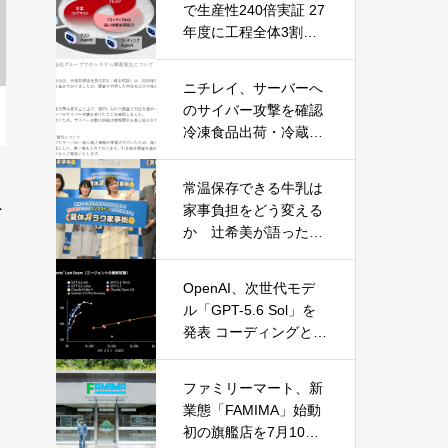
で生産性240倍実証 27
年度に工程全体3割向
上へ
ニチレイ、サーバーへ
のサイバー攻撃を確認
冷凍食品出荷・冷蔵倉
庫業務に影響
常温保存できる牛乳は
ト
家事負担をどう変える
か 辻希美が語った夏
休みの“見えない家事”
OpenAI、次世代モデ
ル「GPT-5.6 Sol」を
発表 コーディングとサ
イバーセキュリティで
性能大幅向上
る
ファミリーマート、新
業態「FAMIMA」始動
た
初の旗艦店を7月10日