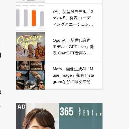
に麻布台オープン
xAI、新型AIモデル「G
rok 4.5」発表 コーデ
ィングとエージェント
処理に特化
OpenAI、新世代音声
各
モデル「GPT-Live」発
表 ChatGPT音声を全
対
面刷新
Meta、画像生成AI「M
use Image」発表 Insta
gramなどに順次展開
れ
ょ