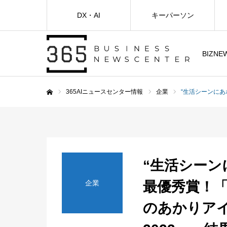
DX・AI
キーパーソン
BIZNE
365AIニュースセンター情報
企業
“生活シーンにあわ
ホーム
“生活シーン
企業
最優秀賞！「Li
のあかりア