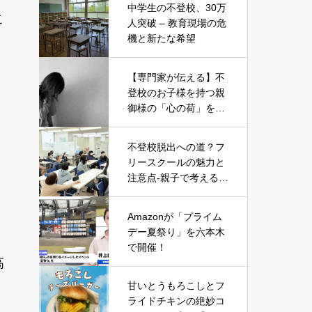
中学生の不登校、30万
こ
人突破 – 教育現場の危
機と新たな希望
、
【専門家が伝える】不
登校のお子様を持つ親
御様の「心の荷」を軽
くする5つのヒント
不登校脱出への道？フ
リースクールの魅力と
注意点-親子で考える新
たな一歩-
Amazonが「プライム
デー夏祭り」を六本木
で開催！
高
甘いとうもろこしとフ
ライドチキンの絶妙コ