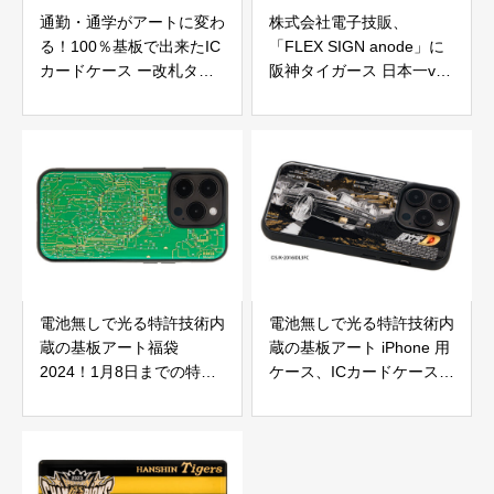
通勤・通学がアートに変わ
株式会社電子技販、
る！100％基板で出来たIC
「FLEX SIGN anode」に
カードケース ー改札タッ
阪神タイガース 日本一ver.
チでLEDが6個輝くー
をリリース
電池無しで光る特許技術内
電池無しで光る特許技術内
蔵の基板アート福袋
蔵の基板アート iPhone 用
2024！1月8日までの特別
ケース、ICカードケースに
キャンペーン！ 3点セット
頭文字Ｄデザインが登場！
で約25％お得！！