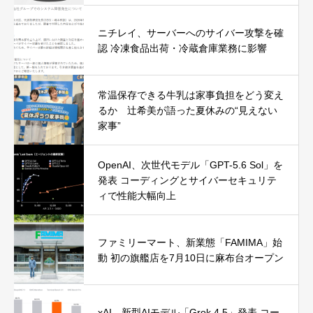
ニチレイ、サーバーへのサイバー攻撃を確
認 冷凍食品出荷・冷蔵倉庫業務に影響
常温保存できる牛乳は家事負担をどう変え
るか 辻希美が語った夏休みの“見えない
家事”
OpenAI、次世代モデル「GPT-5.6 Sol」を
発表 コーディングとサイバーセキュリテ
ィで性能大幅向上
ファミリーマート、新業態「FAMIMA」始
動 初の旗艦店を7月10日に麻布台オープン
xAI、新型AIモデル「Grok 4.5」発表 コー