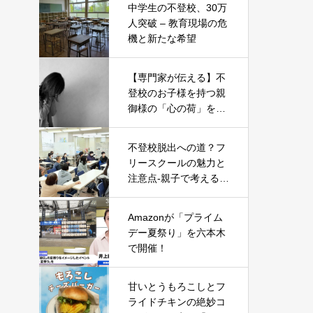
中学生の不登校、30万
人突破 – 教育現場の危
機と新たな希望
【専門家が伝える】不
登校のお子様を持つ親
御様の「心の荷」を軽
くする5つのヒント
不登校脱出への道？フ
リースクールの魅力と
注意点-親子で考える新
たな一歩-
Amazonが「プライム
デー夏祭り」を六本木
で開催！
甘いとうもろこしとフ
ライドチキンの絶妙コ