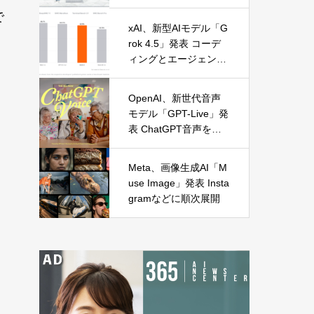
に麻布台オープン
で
xAI、新型AIモデル「G
rok 4.5」発表 コーデ
ィングとエージェント
処理に特化
OpenAI、新世代音声
モデル「GPT-Live」発
表 ChatGPT音声を全
面刷新
Meta、画像生成AI「M
use Image」発表 Insta
gramなどに順次展開