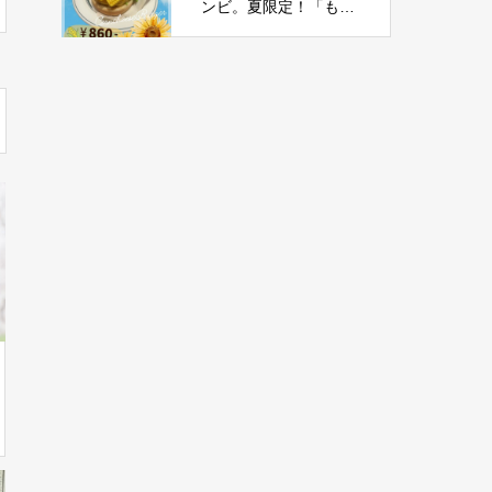
ンビ。夏限定！「もろ
こしチーズバーガー」
新登場