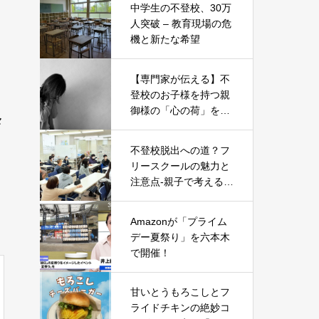
中学生の不登校、30万
人突破 – 教育現場の危
機と新たな希望
【専門家が伝える】不
登校のお子様を持つ親
御様の「心の荷」を軽
々
くする5つのヒント
不登校脱出への道？フ
リースクールの魅力と
注意点-親子で考える新
たな一歩-
Amazonが「プライム
デー夏祭り」を六本木
で開催！
甘いとうもろこしとフ
ライドチキンの絶妙コ