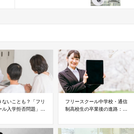
5
ステンレス製Carepod」
きないことも？「フリ
フリースクール中学校・通信
ール入学拒否問題」の
制高校生の卒業後の進路：進
その対処法
学以外の就職という選択肢