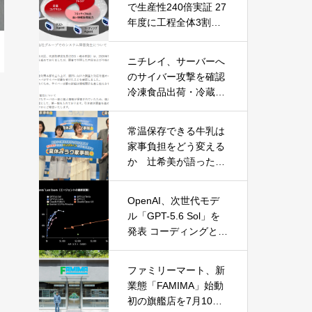
で生産性240倍実証 27
年度に工程全体3割向
上へ
ニチレイ、サーバーへ
のサイバー攻撃を確認
冷凍食品出荷・冷蔵倉
庫業務に影響
常温保存できる牛乳は
家事負担をどう変える
か 辻希美が語った夏
休みの“見えない家事”
OpenAI、次世代モデ
ル「GPT-5.6 Sol」を
発表 コーディングとサ
イバーセキュリティで
性能大幅向上
ファミリーマート、新
業態「FAMIMA」始動
初の旗艦店を7月10日