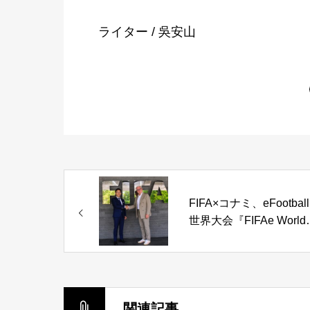
ライター / 吳安山
FIFA×コナミ、eFootbal
世界大会『FIFAe World
Cup』開催へ
関連記事