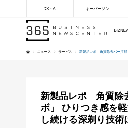
DX・AI
キーパーソン
BIZNE
ニュース
サービス
新製品レポ 角質除去バー搭載
ホーム
新製品レポ 角質除
ボ」 ひりつき感を
し続ける深剃り技術