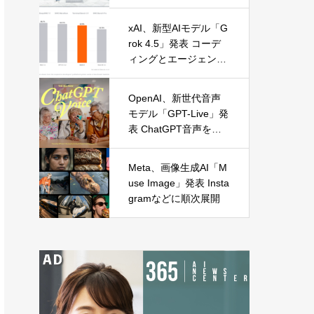
に麻布台オープン
xAI、新型AIモデル「G
rok 4.5」発表 コーデ
ィングとエージェント
処理に特化
OpenAI、新世代音声
モデル「GPT-Live」発
表 ChatGPT音声を全
面刷新
Meta、画像生成AI「M
use Image」発表 Insta
gramなどに順次展開