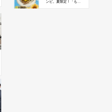
ンビ。夏限定！「もろ
こしチーズバーガー」
新登場