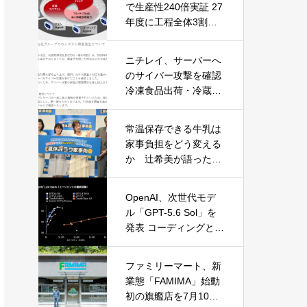
で生産性240倍実証 27
年度に工程全体3割向
上へ
ニチレイ、サーバーへ
のサイバー攻撃を確認
冷凍食品出荷・冷蔵倉
庫業務に影響
常温保存できる牛乳は
家事負担をどう変える
か 辻希美が語った夏
休みの“見えない家事”
OpenAI、次世代モデ
ル「GPT-5.6 Sol」を
発表 コーディングとサ
イバーセキュリティで
性能大幅向上
ファミリーマート、新
業態「FAMIMA」始動
初の旗艦店を7月10日