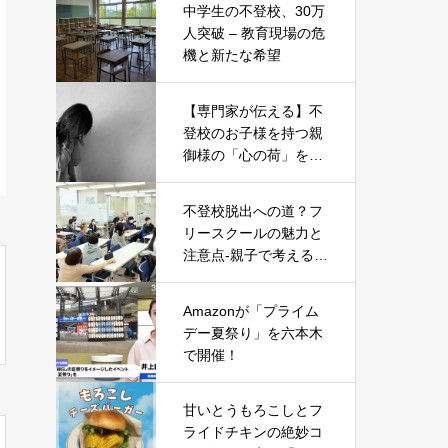
中学生の不登校、30万
人突破 – 教育現場の危
機と新たな希望
【専門家が伝える】不
登校のお子様を持つ親
御様の「心の荷」を軽
くする5つのヒント
不登校脱出への道？フ
リースクールの魅力と
注意点-親子で考える新
たな一歩-
Amazonが「プライム
デー夏祭り」を六本木
で開催！
甘いとうもろこしとフ
ライドチキンの絶妙コ