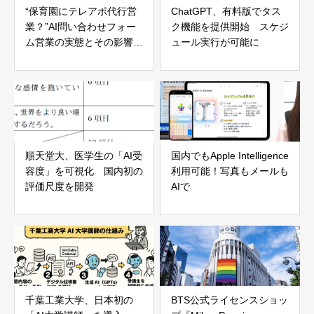
“保育園にテレアポ代行営
ChatGPT、有料版でタス
業？”AI問い合わせフォー
ク機能を提供開始 スケジ
ム営業の実態とその影響を
ュール実行が可能に
考える
順天堂大、医学生の「AI受
国内でもApple Intelligence
容度」を可視化 国内初の
利用可能！写真もメールも
評価尺度を開発
AIで
千葉工業大学、日本初の
BTS公式ライセンスショッ