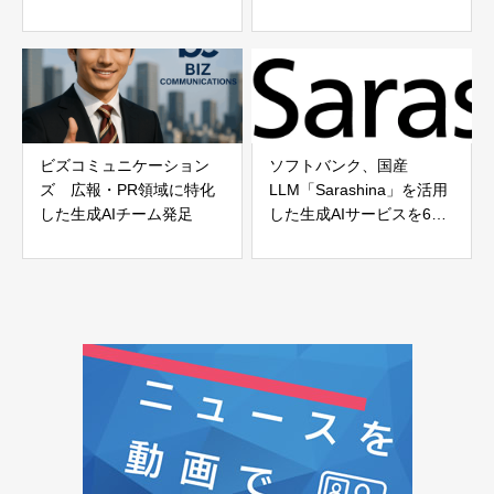
ープライズ向けに研究プレ
幅改善と社内コラボレーシ
ビュー公開
ョンを加速
ビズコミュニケーション
ソフトバンク、国産
ズ 広報・PR領域に特化
LLM「Sarashina」を活用
した生成AIチーム発足
した生成AIサービスを6月
提供開始 データ主権対応
クラウド「Cloud PF Type
A」上で展開