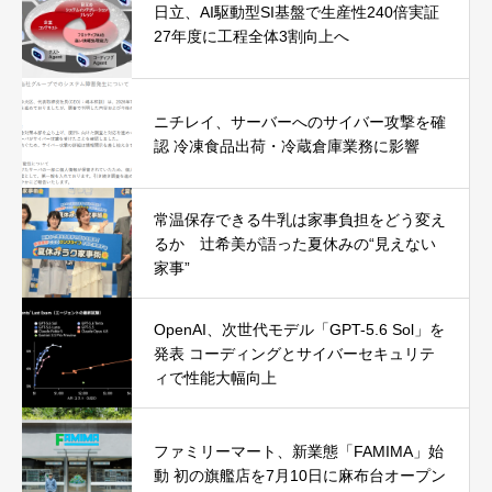
日立、AI駆動型SI基盤で生産性240倍実証
27年度に工程全体3割向上へ
ニチレイ、サーバーへのサイバー攻撃を確
認 冷凍食品出荷・冷蔵倉庫業務に影響
常温保存できる牛乳は家事負担をどう変え
るか 辻希美が語った夏休みの“見えない
家事”
OpenAI、次世代モデル「GPT-5.6 Sol」を
発表 コーディングとサイバーセキュリテ
ィで性能大幅向上
ファミリーマート、新業態「FAMIMA」始
動 初の旗艦店を7月10日に麻布台オープン