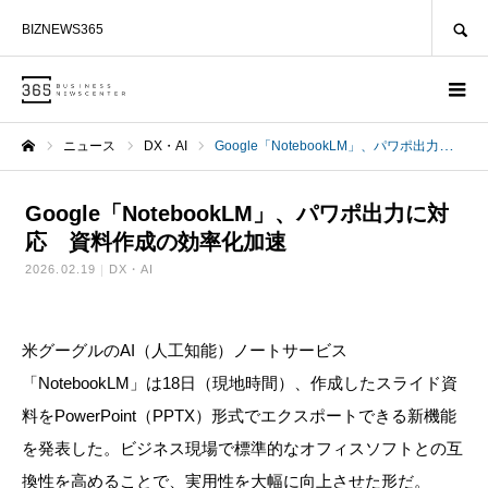
SEARCH
BIZNEWS365
ニュース
DX・AI
Google「NotebookLM」、パワポ出力に対応 資料作成の効率化加速
ホーム
Google「NotebookLM」、パワポ出力に対
応 資料作成の効率化加速
2026.02.19
DX・AI
米グーグルのAI（人工知能）ノートサービス
「NotebookLM」は18日（現地時間）、作成したスライド資
料をPowerPoint（PPTX）形式でエクスポートできる新機能
を発表した。ビジネス現場で標準的なオフィスソフトとの互
換性を高めることで、実用性を大幅に向上させた形だ。