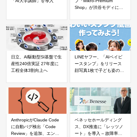
「AI大学講師」を導入
プ『Mikro-Premium
Shop』が渋谷モディにオ
ープン！
日立、AI駆動型SI基盤で生
LINEヤフー、「AIベイビ
産性240倍実証 27年度に
ースタンプ」をリリース
工程全体3割向上へ
顔写真1枚で子ども姿の画
像を生成
AnthropicがClaude Code
ベネッセホールディング
に自動バグ検出「Code
ス、DX推進に「レッツノ
Review」を追加、エンタ
ート」を導入 – 故障率大