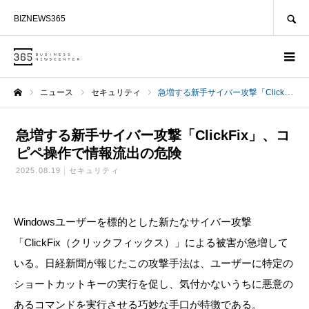
SEARCH
BIZNEWS365
ニュース
セキュリティ
急増する新手サイバー攻撃「ClickFix」、コピペ操作で情報流出の危険
ホーム
急増する新手サイバー攻撃「ClickFix」、コ
ピペ操作で情報流出の危険
2025.08.19
セキュリティ
Windowsユーザーを標的とした新たなサイバー攻撃
「ClickFix（クリックフィックス）」による被害が急増して
いる。日経新聞が報じたこの攻撃手法は、ユーザーに特定の
ショートカットキーの実行を促し、気付かないうちに悪意の
あるコマンドを実行させる巧妙な手口が特徴である。