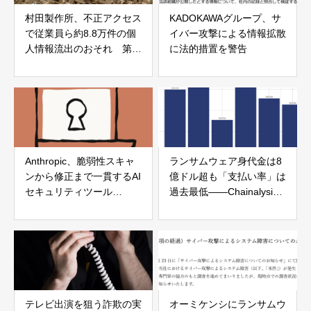
村田製作所、不正アクセス
KADOKAWAグループ、サ
で従業員ら約8.8万件の個
イバー攻撃による情報拡散
人情報流出のおそれ 第三
に法的措置を警告
報を公表
Anthropic、脆弱性スキャ
ランサムウェア身代金は8
ンから修正まで一貫するAI
億ドル超も「支払い率」は
セキュリティツール
過去最低——Chainalysis
「Claude Security」を企
2026年レポートが明らか
業向けに正式公開
にした攻防の変化
テレビ出演を狙う詐欺の実
オーミケンシにランサムウ