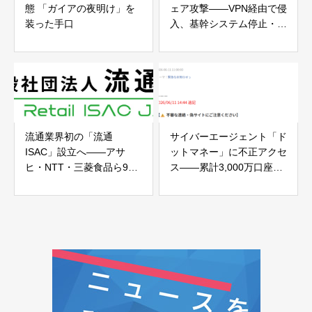
態 「ガイアの夜明け」を
ェア攻撃——VPN経由で侵
装った手口
入、基幹システム停止・決
算発表も延期
流通業界初の「流通
サイバーエージェント「ド
ISAC」設立へ——アサ
ットマネー」に不正アクセ
ヒ・NTT・三菱食品ら9者
ス——累計3,000万口座の
がサイバーセキュリティで
ポイント交換基盤が全サー
業界横断連携
ビス停止、復旧まで約1か
月