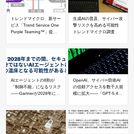
トレンドマイクロ、新サー
生成AIの普及、サイバー攻
ビス「Trend Service One
撃リスクを高める可能性
Purple Teaming™」提供
トレンドマイクロ調査
開始
AIエージェントの8割が
OpenAI、サイバー防衛AI
「制御不能」になるリスク
の信頼アクセスを数千人規
——Gartnerが2028年に向
模に拡大——「GPT-5.4-
けた緊急警告
Cyber」も投入