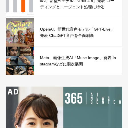
xAI、新型AIモデル「Grok 4.5」発表 コー
ディングとエージェント処理に特化
OpenAI、新世代音声モデル「GPT-Live」
発表 ChatGPT音声を全面刷新
Meta、画像生成AI「Muse Image」発表 In
stagramなどに順次展開