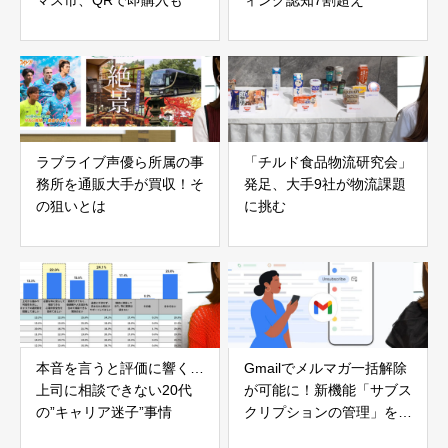
ラブライブ声優ら所属の事
「チルド食品物流研究会」
務所を通販大手が買収！そ
発足、大手9社が物流課題
の狙いとは
に挑む
本音を言うと評価に響く…
Gmailでメルマガ一括解除
上司に相談できない20代
が可能に！新機能「サブス
の”キャリア迷子”事情
クリプションの管理」を発
表