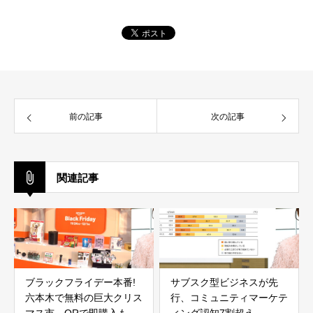
前の記事
次の記事
関連記事
ブラックフライデー本番!
サブスク型ビジネスが先
六本木で無料の巨大クリス
行、コミュニティマーケテ
マス市、QRで即購入も
ィング認知7割超え