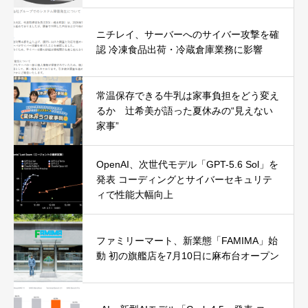
ニチレイ、サーバーへのサイバー攻撃を確
認 冷凍食品出荷・冷蔵倉庫業務に影響
常温保存できる牛乳は家事負担をどう変え
るか 辻希美が語った夏休みの“見えない
家事”
OpenAI、次世代モデル「GPT-5.6 Sol」を
発表 コーディングとサイバーセキュリテ
ィで性能大幅向上
ファミリーマート、新業態「FAMIMA」始
動 初の旗艦店を7月10日に麻布台オープン