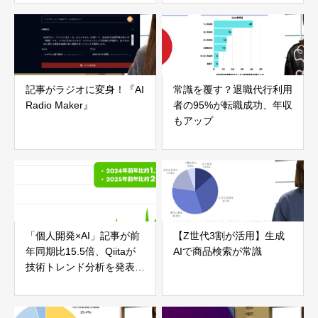
記事がラジオに変身！『AI
常識を覆す？退職代行利用
Radio Maker』
者の95%が転職成功、年収
もアップ
「個人開発×AI」記事が前
【Z世代3割が活用】生成
年同期比15.5倍、Qiitaが
AIで商品検索が常識
技術トレンド分析を発表
——AIは「ツール」から
「自律的なパートナー」へ