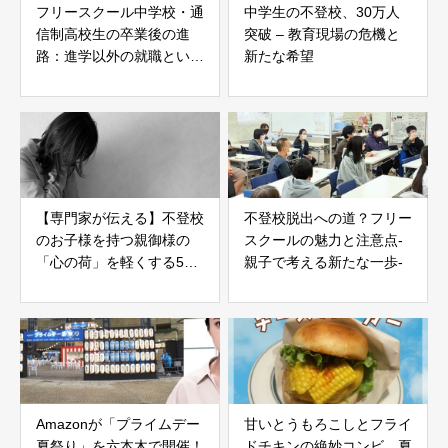
フリースクール中学校・通
中学生の不登校、30万人
信制高校生の卒業後の進
突破 – 教育現場の危機と
路：進学以外の就職という
新たな希望
選択肢
【専門家が伝える】不登校
不登校脱出への道？フリー
のお子様を持つ親御様の
スクールの魅力と注意点-
「心の荷」を軽くする5つ
親子で考える新たな一歩-
のヒント
Amazonが「プライムデー
甘いとうもろこしとフライ
夏祭り」を六本木で開催！
ドチキンの絶妙コンビ。夏