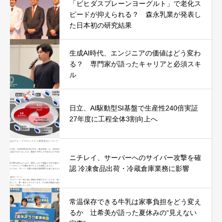
「ビヒダスプレーンヨーグルト」で老化ス
ピードが抑えられる？ 森永乳業が発表し
た日本初の研究結果
生成AI時代、エンジニアの価値はどう変わ
る？ 専門家が語ったキャリアと必須スキ
ル
日立、AI駆動型SI基盤で生産性240倍実証
27年度に工程全体3割向上へ
ニチレイ、サーバーへのサイバー攻撃を確
認 冷凍食品出荷・冷蔵倉庫業務に影響
常温保存できる牛乳は家事負担をどう変え
るか 辻希美が語った夏休みの“見えない