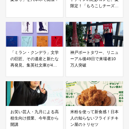
限定！「もろこしチーズバ
ーガー」新登場
「ミラン・クンデラ」文学
神戸ポートタワー、リニュ
の巨匠、その遺産と新たな
ーアル後49日で来場者10
再発見。集英社文庫が4タ
万人突破
イトルを電子書籍化
お笑い芸人・九月による高
米粉を使って新食感！日本
校生向け授業、今年度から
人の知らないフライドチキ
開講
ン屋のトリセツ