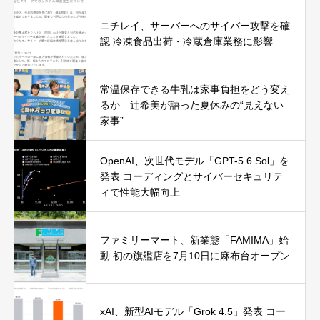
ニチレイ、サーバーへのサイバー攻撃を確
認 冷凍食品出荷・冷蔵倉庫業務に影響
常温保存できる牛乳は家事負担をどう変え
るか 辻希美が語った夏休みの“見えない
家事”
OpenAI、次世代モデル「GPT-5.6 Sol」を
発表 コーディングとサイバーセキュリテ
ィで性能大幅向上
ファミリーマート、新業態「FAMIMA」始
動 初の旗艦店を7月10日に麻布台オープン
xAI、新型AIモデル「Grok 4.5」発表 コー