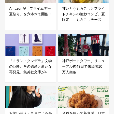
Amazonが「プライムデー
甘いとうもろこしとフライ
夏祭り」を六本木で開催！
ドチキンの絶妙コンビ。夏
限定！「もろこしチーズバ
ーガー」新登場
「ミラン・クンデラ」文学
神戸ポートタワー、リニュ
の巨匠、その遺産と新たな
ーアル後49日で来場者10
再発見。集英社文庫が4タ
万人突破
イトルを電子書籍化
お笑い芸人・九月による高
米粉を使って新食感！日本