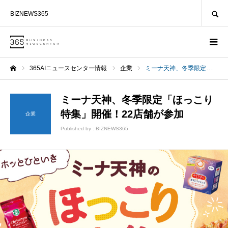
SEARCH
BIZNEWS365
365AIニュースセンター情報
企業
ミーナ天神、冬季限定「ほっこり特集」開催！22店舗が参加
ホーム
ミーナ天神、冬季限定「ほっこり
特集」開催！22店舗が参加
企業
Published by :
BIZNEWS365