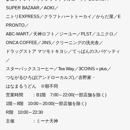
SUPER BAZAAR／AOKI／
ニトリEXPRESS／クラフトハートトーカイ／からだ屋／E
PRONTO／
ABC-MART／天神ロフト／ジーユー／PLST／ユニクロ／
ONCA COFFEE／JINS／クリーニングの洗光舎／
ドラッグストア マツモトキヨシ／てっぱんのスパゲッティ
／
スターバックスコーヒー／Tea Way／3COINS＋plus／
つながるひろば(アンドローカルズ)／吉野家・
はなまるうどん ※順不同
営業時間 ：B1階 7:00～22:00(一部店舗を除く)
1階～8階 10:00～20:00(一部店舗を除く)
R階 10:00～22:30
主催 ：ミーナ天神