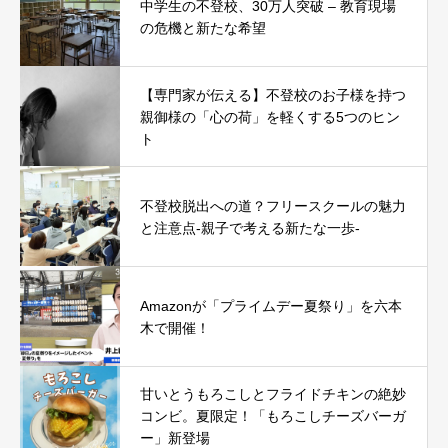
中学生の不登校、30万人突破 – 教育現場
の危機と新たな希望
【専門家が伝える】不登校のお子様を持つ
親御様の「心の荷」を軽くする5つのヒン
ト
不登校脱出への道？フリースクールの魅力
と注意点-親子で考える新たな一歩-
Amazonが「プライムデー夏祭り」を六本
木で開催！
甘いとうもろこしとフライドチキンの絶妙
コンビ。夏限定！「もろこしチーズバーガ
ー」新登場