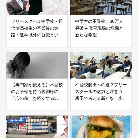
フリースクール中学校・通
中学生の不登校、30万人
信制高校生の卒業後の進
突破 – 教育現場の危機と
路：進学以外の就職という
新たな希望
選択肢
【専門家が伝える】不登校
不登校脱出への道？フリー
のお子様を持つ親御様の
スクールの魅力と注意点-
「心の荷」を軽くする5つ
親子で考える新たな一歩-
のヒント