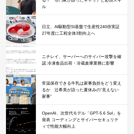
ル
日立、AI駆動型SI基盤で生産性240倍実証
27年度に工程全体3割向上へ
ニチレイ、サーバーへのサイバー攻撃を確
認 冷凍食品出荷・冷蔵倉庫業務に影響
常温保存できる牛乳は家事負担をどう変え
るか 辻希美が語った夏休みの“見えない
家事”
OpenAI、次世代モデル「GPT-5.6 Sol」を
発表 コーディングとサイバーセキュリテ
ィで性能大幅向上