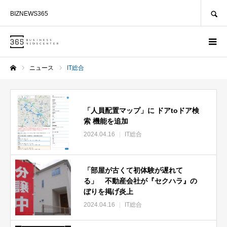
SEARCH
BIZNEWS365
ニュース
IT総合
ホーム
「人員配置マップ」に ドアtoドア検
索 機能を追加
2024.04.16
IT総合
「部屋が古くて初体験が遅れて
る」 不動産会社が『セクハラ』の
ぼりを掲げ炎上
2024.04.16
IT総合