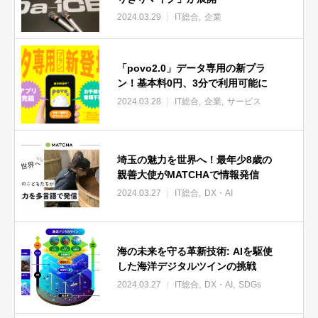
2024.03.29
IT総合
企業
「povo2.0」データ専用の新プラ
ン！基本料0円、3分で利用可能に
2024.03.28
IT総合
企業
サービス
埼玉の魅力を世界へ！最年少8歳の
親善大使がMATCHAで情報発信
2024.03.27
IT総合
DX・AI
海の未来を守る革新技術: AIを駆使
した海洋デジタルツインの挑戦
2024.03.27
IT総合
DX・AI
SDGs