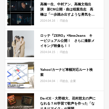
高橋一生、中村アン、高橋文哉出
演 新CM公開・曲は稲葉浩志 髙
橋は「一歩踏み出すような勇気を与
えてくれる楽曲」
2024.04.16
IT総合
ロッテ『ZERO』×NewJeans キ
ービジュアル公開！ さらに撮影メ
イキング映像も！！
2024.04.15
IT総合
Yahoo!カーナビ車幅対応ルート検
索
2024.04.04
IT総合
企業
Da-iCE・大野雄大、花村想太の声に
なれる？AI学習で歌声を作った「な
りきりマイク」が展開