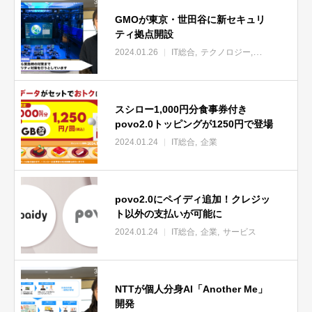
GMOが東京・世田谷に新セキュリ
ティ拠点開設
2024.01.26
IT総合
テクノロジー
企業
サービス
スシロー1,000円分食事券付き
povo2.0トッピングが1250円で登場
2024.01.24
IT総合
企業
povo2.0にペイディ追加！クレジッ
ト以外の支払いが可能に
2024.01.24
IT総合
企業
サービス
NTTが個人分身AI「Another Me」
開発