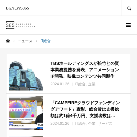
SEARCH
BIZNEWS365
ニュース
IT総合
ホーム
TBSホールディングスが松竹との資
本業務提携を発表、アニメーション
IP開発、映像コンテンツ共同製作
2024.01.26
IT総合
企業
「CAMPFIREクラウドファンディン
グアワード」表彰、総合賞は支援総
額は約1億4千万円、支援者数は
5,662人プロジェクト
2024.01.26
IT総合
企業
サービス