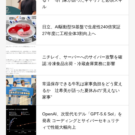
ル
日立、AI駆動型SI基盤で生産性240倍実証
27年度に工程全体3割向上へ
ニチレイ、サーバーへのサイバー攻撃を確
認 冷凍食品出荷・冷蔵倉庫業務に影響
常温保存できる牛乳は家事負担をどう変え
るか 辻希美が語った夏休みの“見えない
家事”
OpenAI、次世代モデル「GPT-5.6 Sol」を
発表 コーディングとサイバーセキュリテ
ィで性能大幅向上