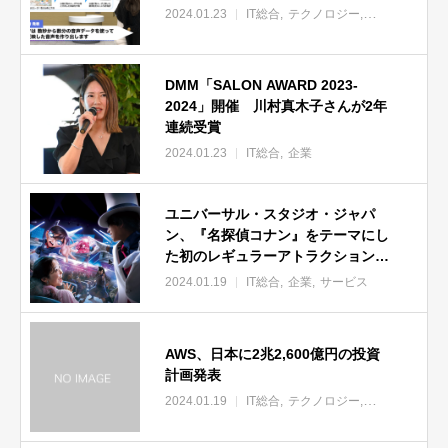
2024.01.23
IT総合
テクノロジー
企業
DMM「SALON AWARD 2023-
2024」開催 川村真木子さんが2年
連続受賞
2024.01.23
IT総合
企業
ユニバーサル・スタジオ・ジャパ
ン、『名探偵コナン』をテーマにし
た初のレギュラーアトラクション
「名探偵コナン 4-D ライブ・ショー
2024.01.19
IT総合
企業
サービス
～星空の宝石～」を2024年3月22日
から開催！
AWS、日本に2兆2,600億円の投資
計画発表
2024.01.19
IT総合
テクノロジー
企業
スタート