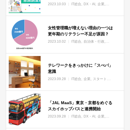
2023.10.03
IT総合
DX・AI
企業
スタートアッ
女性管理職が増えない理由の一つは
更年期のリテラシー不足が原因？
2023.10.02
IT総合
自治体・行政
企業
スタート
テレワークをきっかけに「スぺパ」
意識
2023.09.28
IT総合
企業
スタートアップ
サービ
「JAL MaaS」東京・京都をめぐる
スカイホップバスと連携開始
2023.09.28
IT総合
DX・AI
企業
スタートアッ