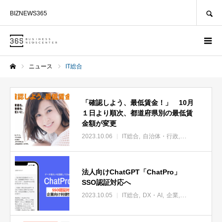
SEARCH
BIZNEWS365
ニュース
IT総合
ホーム
「確認しよう、最低賃金！」 10⽉
１⽇より順次、都道府県別の最低賃
⾦額が変更
2023.10.06
IT総合
自治体・行政
企業
スタート
法人向けChatGPT「ChatPro」
SSO認証対応へ
2023.10.05
IT総合
DX・AI
企業
スタートアッ