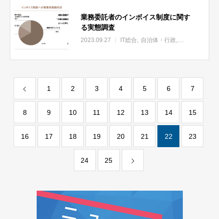
業務委託者のインボイス制度に関す
る実態調査
2023.09.27
IT総合
自治体・行政
企業
スタート
1
2
3
4
5
6
7
8
9
10
11
12
13
14
15
16
17
18
19
20
21
22
23
24
25