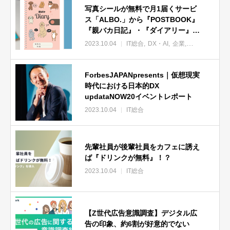
写真シールが無料で月1届くサービ
ス「ALBO.」から『POSTBOOK』
『親バカ日記』・『ダイアリー』が
新登場！
2023.10.04
IT総合
DX・AI
企業
サービス
ForbesJAPANpresents｜仮想現実
時代における日本的DX
updataNOW20イベントレポート
2023.10.04
IT総合
先輩社員が後輩社員をカフェに誘え
ば『ドリンクが無料』！？
2023.10.04
IT総合
【Z世代広告意識調査】デジタル広
告の印象、約6割が好意的でない