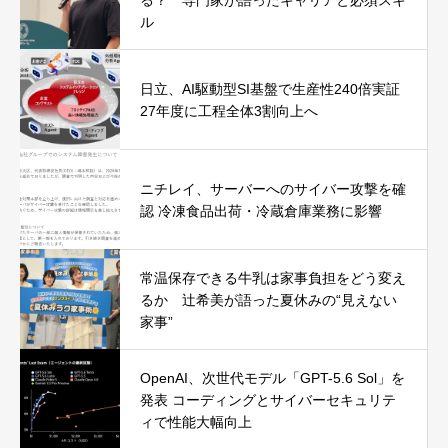
ル
日立、AI駆動型SI基盤で生産性240倍実証
27年度に工程全体3割向上へ
ニチレイ、サーバーへのサイバー攻撃を確
認 冷凍食品出荷・冷蔵倉庫業務に影響
常温保存できる牛乳は家事負担をどう変え
るか 辻希美が語った夏休みの“見えない
家事”
OpenAI、次世代モデル「GPT-5.6 Sol」を
発表 コーディングとサイバーセキュリテ
ィで性能大幅向上