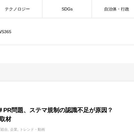
テクノロジー
SDGs
自治体・行政
WS365
＃PR問題、ステマ規制の認識不足が原因？
へ取材
IT総合
企業
トレンド・動画