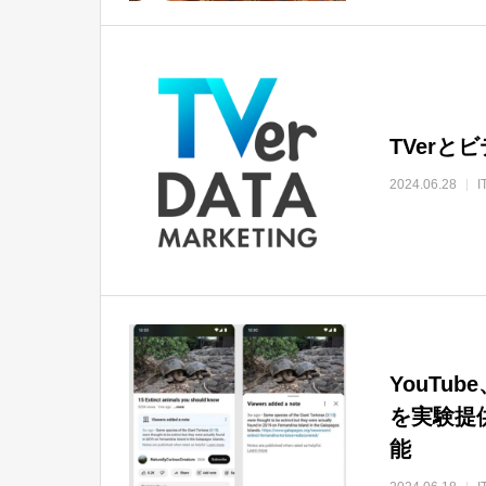
TVer
2024.06.28
YouTu
を実験提
能