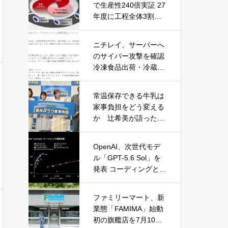
で生産性240倍実証 27
年度に工程全体3割向
上へ
ニチレイ、サーバーへ
のサイバー攻撃を確認
冷凍食品出荷・冷蔵倉
庫業務に影響
常温保存できる牛乳は
家事負担をどう変える
か 辻希美が語った夏
休みの“見えない家事”
OpenAI、次世代モデ
ル「GPT-5.6 Sol」を
発表 コーディングとサ
イバーセキュリティで
性能大幅向上
ファミリーマート、新
業態「FAMIMA」始動
初の旗艦店を7月10日