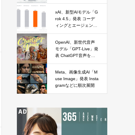
に麻布台オープン
xAI、新型AIモデル「G
rok 4.5」発表 コーデ
ィングとエージェント
処理に特化
OpenAI、新世代音声
モデル「GPT-Live」発
表 ChatGPT音声を全
面刷新
Meta、画像生成AI「M
use Image」発表 Insta
gramなどに順次展開