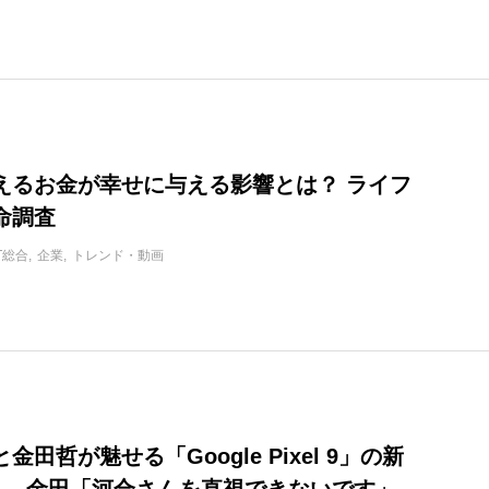
えるお金が幸せに与える影響とは？ ライフ
命調査
IT総合
企業
トレンド・動画
金田哲が魅せる「Google Pixel 9」の新
M！ 金田「河合さんを直視できないです」