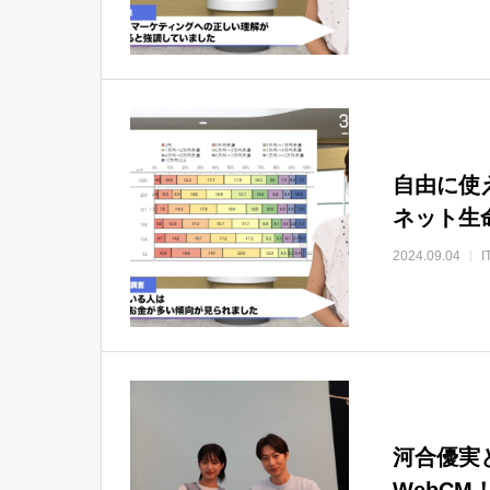
自由に使
ネット生
2024.09.04
河合優実と
WebC