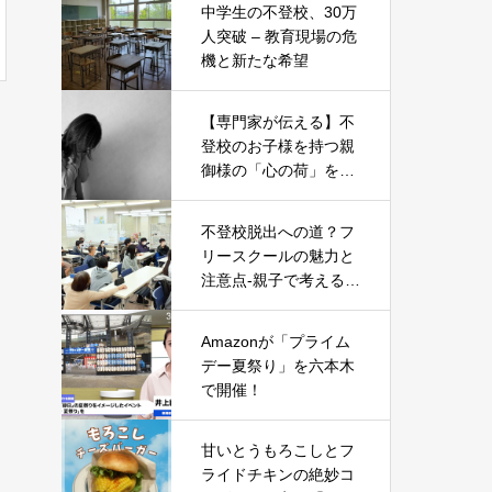
中学生の不登校、30万
人突破 – 教育現場の危
機と新たな希望
【専門家が伝える】不
登校のお子様を持つ親
御様の「心の荷」を軽
くする5つのヒント
不登校脱出への道？フ
リースクールの魅力と
注意点-親子で考える新
たな一歩-
Amazonが「プライム
デー夏祭り」を六本木
で開催！
甘いとうもろこしとフ
ライドチキンの絶妙コ