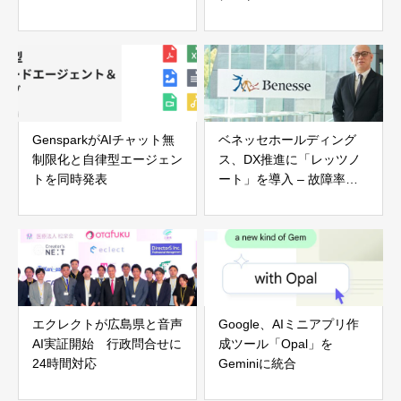
GensparkがAIチャット無
ベネッセホールディング
制限化と自律型エージェン
ス、DX推進に「レッツノ
トを同時発表
ート」を導入 – 故障率大
幅改善と社内コラボレーシ
ョンを加速
エクレクトが広島県と音声
Google、AIミニアプリ作
AI実証開始 行政問合せに
成ツール「Opal」を
24時間対応
Geminiに統合