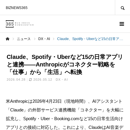
SEARCH
BIZNEWS365
ニュース
DX・AI
Claude、Spotify・Uberなど15の日常アプリと連携——Anthropicがコネクター戦略を「仕事」から「生活」へ転換
ホーム
Claude、Spotify・Uberなど15の日常アプリ
と連携——Anthropicがコネクター戦略を
「仕事」から「生活」へ転換
2026.04.28
2026.05.12
DX・AI
米Anthropicは2026年4月23日（現地時間）、AIアシスタント
「Claude」の外部サービス連携機能「コネクター」を大幅に
拡充し、Spotify・Uber・Booking.comなど15の日常生活向け
アプリとの接続に対応した。これにより、ClaudeはAI音楽デ