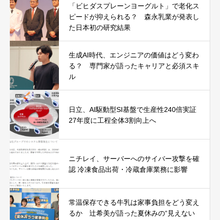
「ビヒダスプレーンヨーグルト」で老化ス
ピードが抑えられる？ 森永乳業が発表し
た日本初の研究結果
生成AI時代、エンジニアの価値はどう変わ
る？ 専門家が語ったキャリアと必須スキ
ル
日立、AI駆動型SI基盤で生産性240倍実証
27年度に工程全体3割向上へ
ニチレイ、サーバーへのサイバー攻撃を確
認 冷凍食品出荷・冷蔵倉庫業務に影響
常温保存できる牛乳は家事負担をどう変え
るか 辻希美が語った夏休みの“見えない