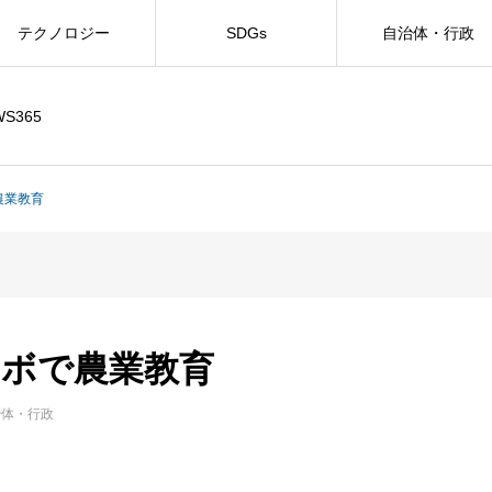
テクノロジー
SDGs
自治体・行政
WS365
農業教育
ロボで農業教育
治体・行政