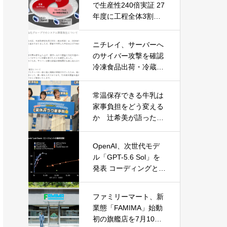
で生産性240倍実証 27
年度に工程全体3割向
上へ
ニチレイ、サーバーへ
のサイバー攻撃を確認
冷凍食品出荷・冷蔵倉
庫業務に影響
常温保存できる牛乳は
家事負担をどう変える
か 辻希美が語った夏
休みの“見えない家事”
OpenAI、次世代モデ
ル「GPT-5.6 Sol」を
発表 コーディングとサ
イバーセキュリティで
性能大幅向上
ファミリーマート、新
業態「FAMIMA」始動
初の旗艦店を7月10日