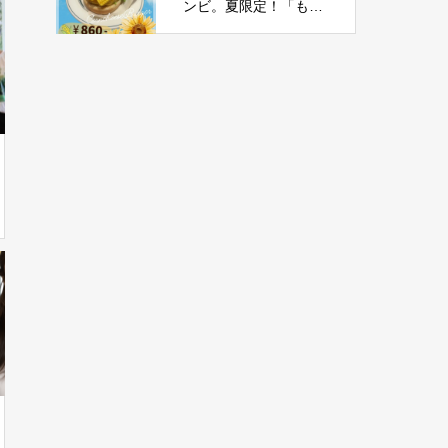
ンビ。夏限定！「もろ
こしチーズバーガー」
新登場