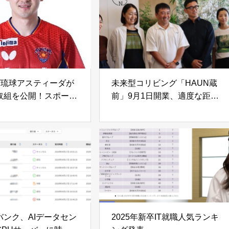
一本化、4月14日から
供
グ琉球アスティーダが
未来型コリビング「HAUN蔵
取組を公開！スポーツ
前」9月1日開業、適度な距離
ピースでパフォーマン
感を実現する新たな住まいを
提案
バンク、AIデータセン
2025年新卒IT就職人気ランキ