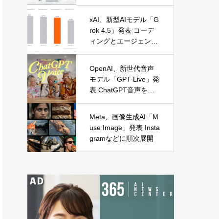
に麻布台オープン
xAI、新型AIモデル「G
rok 4.5」発表 コーデ
ィングとエージェント
処理に特化
OpenAI、新世代音声
モデル「GPT-Live」発
表 ChatGPT音声を全
面刷新
Meta、画像生成AI「M
use Image」発表 Insta
gramなどに順次展開