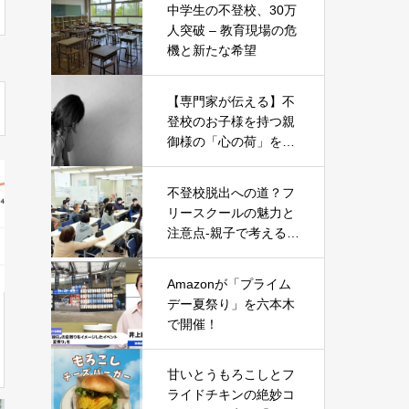
中学生の不登校、30万
人突破 – 教育現場の危
機と新たな希望
【専門家が伝える】不
登校のお子様を持つ親
御様の「心の荷」を軽
くする5つのヒント
不登校脱出への道？フ
リースクールの魅力と
注意点-親子で考える新
たな一歩-
Amazonが「プライム
デー夏祭り」を六本木
で開催！
甘いとうもろこしとフ
ライドチキンの絶妙コ