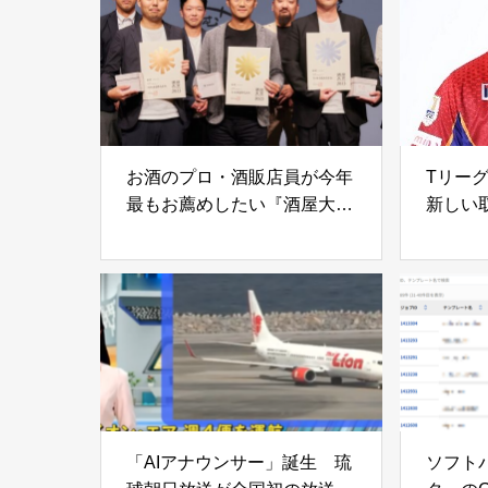
とは…
機能を
無料提
お酒のプロ・酒販店員が今年
Tリー
最もお薦めしたい『酒屋大賞
新しい
2023』受賞蔵が決定
マウス
ス向上
「AIアナウンサー」誕生 琉
ソフト