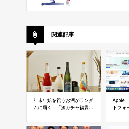
関連記事
年末年始を祝うお酒がランダ
Appl
ムに届く 「酒ガチャ福袋
トフォー
2024」を開催中！ SNSで
Busi
も度々話題になる人気の秘訣
MDM・