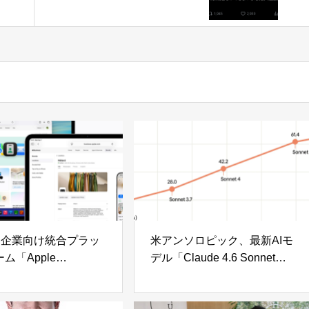
ュ」の意図が裏目に
e、企業向け統合プラッ
米アンソロピック、最新AIモ
ム「Apple
デル「Claude 4.6 Sonnet」
ness」を発表——
発表 「Opus」級の知性を
メール・Mapsの広告
実用価格で