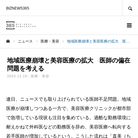
SEARCH
BIZNEWS365
ニュース
医療・美容
地域医療崩壊と美容医療の拡大 医師の偏在問題を考える
ホーム
地域医療崩壊と美容医療の拡大 医師の偏在
問題を考える
2024.12.19
医療・美容
連日、ニュースでも取り上げられている医師不足問題。地域
医療が崩壊しつつある一方で、美容医療クリニックが都市部
で急増している現状も注目を集めている。過酷な勤務環境に
耐えかねて外科医などの勤務医を辞め、美容医療へ転向する
若手医師が増加しているという。こうした流れは「直美（ち