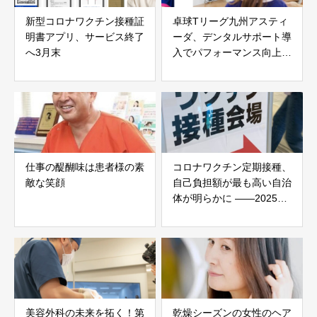
新型コロナワクチン接種証
卓球Tリーグ九州アスティ
明書アプリ、サービス終了
ーダ、デンタルサポート導
へ3月末
入でパフォーマンス向上
へ 田口瑛美子選手がコメ
ント
仕事の醍醐味は患者様の素
コロナワクチン定期接種、
敵な笑顔
自己負担額が最も高い自治
体が明らかに ——2025年
度コロナワクチン定期接
種、認知率3割以下に急落
美容外科の未来を拓く！第
乾燥シーズンの女性のヘア