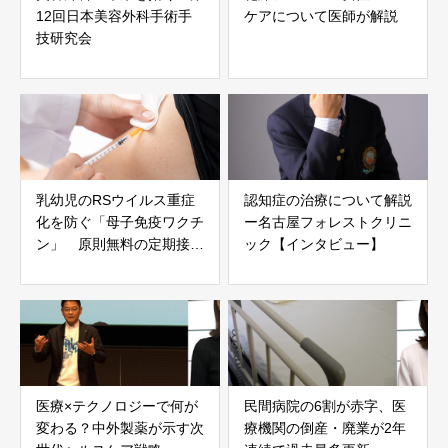
12回日本美容外科手術手
ケアについて医師が解説
技研究会
乳幼児のRSウイルス重症
認知症の治療について解説
化を防ぐ「母子免疫ワクチ
ー名古屋フォレストクリニ
ン」 原則無料の定期接種
ック【インタビュー】
開始から1カ月半、現場の
期待と課題
医療×テクノロジーで何が
民間病院の6割が赤字、医
変わる？中外製薬が示す次
療機関の倒産・廃業が2年