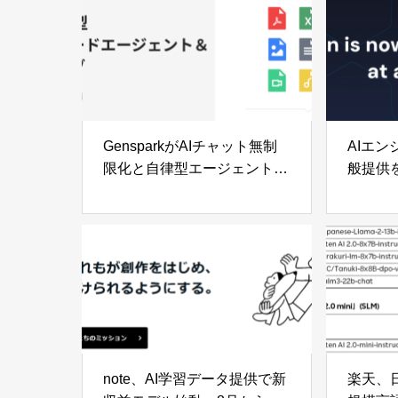
実現
GensparkがAIチャット無制
AIエン
限化と自律型エージェントを
般提供を
同時発表
制限な
note、AI学習データ提供で新
楽天、