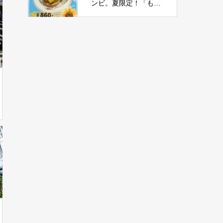
ンビ。夏限定！「もろ
こしチーズバーガー」
新登場