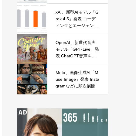
に麻布台オープン
xAI、新型AIモデル「G
rok 4.5」発表 コーデ
ィングとエージェント
処理に特化
OpenAI、新世代音声
モデル「GPT-Live」発
表 ChatGPT音声を全
面刷新
Meta、画像生成AI「M
use Image」発表 Insta
gramなどに順次展開