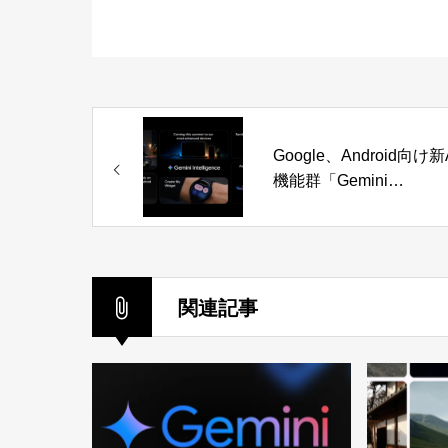
Google、Android向け新
機能群「Gemini
Intelligence」を発表—
数アプリ横断タスク自
で端末を「インテリジ
スシステム」へ
関連記事