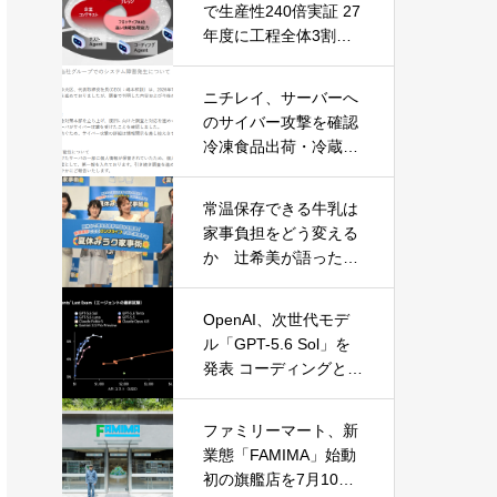
で生産性240倍実証 27
年度に工程全体3割向
上へ
ニチレイ、サーバーへ
のサイバー攻撃を確認
冷凍食品出荷・冷蔵倉
庫業務に影響
常温保存できる牛乳は
家事負担をどう変える
か 辻希美が語った夏
休みの“見えない家事”
OpenAI、次世代モデ
ル「GPT-5.6 Sol」を
発表 コーディングとサ
イバーセキュリティで
性能大幅向上
ファミリーマート、新
業態「FAMIMA」始動
初の旗艦店を7月10日