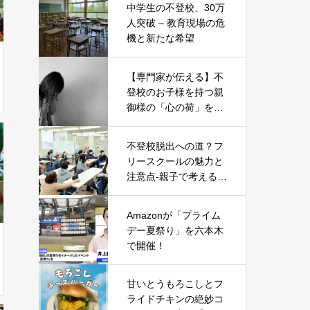
中学生の不登校、30万
人突破 – 教育現場の危
機と新たな希望
【専門家が伝える】不
登校のお子様を持つ親
御様の「心の荷」を軽
くする5つのヒント
不登校脱出への道？フ
リースクールの魅力と
注意点-親子で考える新
たな一歩-
Amazonが「プライム
デー夏祭り」を六本木
で開催！
甘いとうもろこしとフ
ライドチキンの絶妙コ