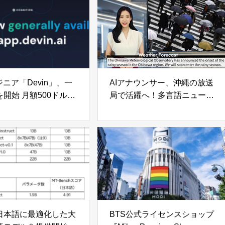
ジニア「Devin」、一
AIアナウンサー、沖縄の放送
開始 月額500ドルで
局で活躍へ！多言語ニュース
しの利用可能
配信の新時代
日本語に最適化した大
BTS公式ライセンスショップ