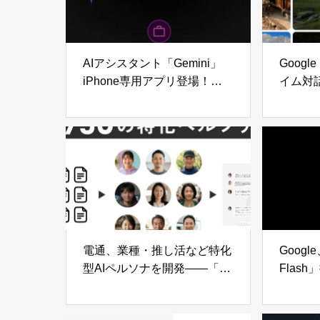
AIアシスタント「Gemini」
Googl
iPhone専用アプリ登場！
イム対
GeminiがiPhoneで利用可能
AI「Ge
に
電通、業種・推し活など特化
Googl
型AIペルソナを開発——「AI
Flas
For Growth Talk」に搭載し生
活者インサイトの高速探索を