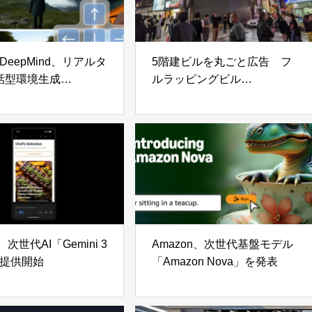
e DeepMind、リアルタ
5階建ビルを丸ごと広告 フ
話型環境生成
ルラッピングビル
nie 3」発表
『MONSTER 3D VISION
OSAKA 』誕生
e、次世代AI「Gemini 3
Amazon、次世代基盤モデル
h」提供開始
「Amazon Nova」を発表