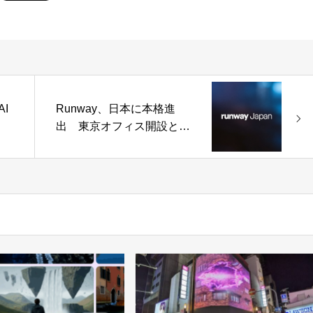
AI
Runway、日本に本格進
出 東京オフィス開設と
—複
40億円超の初期投資を発
動化
表
ェン