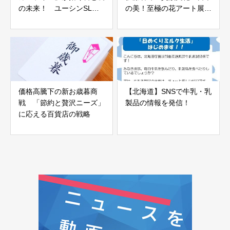
の未来！ ユーシンSLの
の美！至極の花アート展
挑戦
『百花ひらく』開催 皇居
三の丸尚蔵館
価格高騰下の新お歳暮商
【北海道】SNSで牛乳・乳
戦 「節約と贅沢ニーズ」
製品の情報を発信！
に応える百貨店の戦略