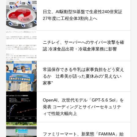
日立、AI駆動型SI基盤で生産性240倍実証
27年度に工程全体3割向上へ
ニチレイ、サーバーへのサイバー攻撃を確
認 冷凍食品出荷・冷蔵倉庫業務に影響
常温保存できる牛乳は家事負担をどう変え
るか 辻希美が語った夏休みの“見えない
家事”
OpenAI、次世代モデル「GPT-5.6 Sol」を
発表 コーディングとサイバーセキュリテ
ィで性能大幅向上
ファミリーマート、新業態「FAMIMA」始