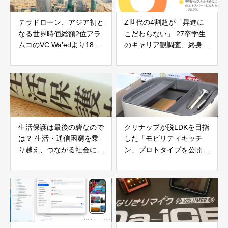
テラドローン、アジア初と
Z世代の4割超が「昇進に
なる世界時価総額2位アラ
こだわらない」 27卒学生
ムコのVC Wa’edより18.5
のキャリア観調査、終身雇
億円の資金調達（累計調達
用前提も7％に
126.6億円）
生活保護は最後の砦なので
クリナップが脱LDKを目指
は？ 生活・通信困窮を乗
した「モビリティキッチ
り越え、つながる社会にす
ン」プロトタイプを公開
るには【コラム】
武蔵野美術大学とタッグ