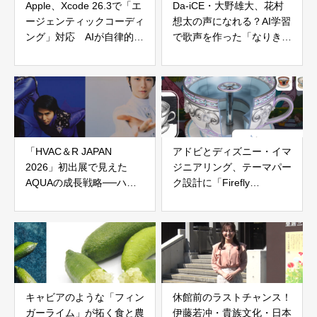
Apple、Xcode 26.3で「エ
Da-iCE・大野雄大、花村
ージェンティックコーディ
想太の声になれる？AI学習
ング」対応 AIが自律的に
で歌声を作った「なりきり
開発工程を支援
マイク」が展開
「HVAC＆R JAPAN
アドビとディズニー・イマ
2026」初出展で見えた
ジニアリング、テーマパー
AQUAの成長戦略──ハイ
ク設計に「Firefly
アールと挑む日本の空調
Foundry」導入——スケッ
BtoB市場の現実と可能性
チから3Dまで自動化
キャビアのような「フィン
休館前のラストチャンス！
ガーライム」が拓く食と農
伊藤若冲・貴族文化・日本