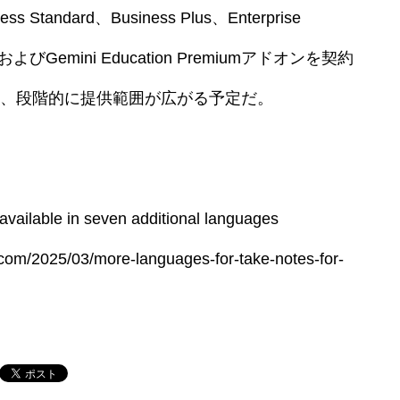
 Standard、Business Plus、Enterprise
ン、およびGemini Education Premiumアドオンを契約
、段階的に提供範囲が広がる予定だ。
available in seven additional languages
com/2025/03/more-languages-for-take-notes-for-