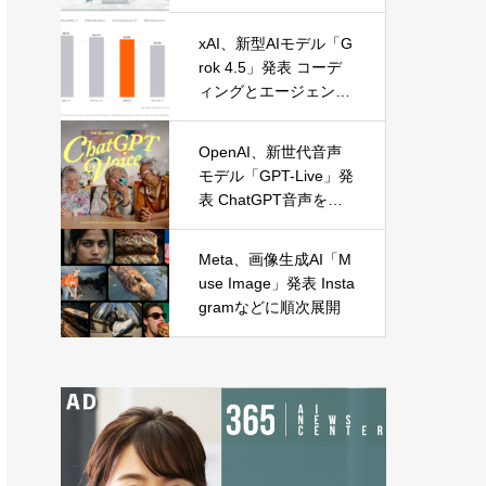
に麻布台オープン
xAI、新型AIモデル「G
rok 4.5」発表 コーデ
ィングとエージェント
処理に特化
OpenAI、新世代音声
モデル「GPT-Live」発
表 ChatGPT音声を全
面刷新
Meta、画像生成AI「M
use Image」発表 Insta
gramなどに順次展開