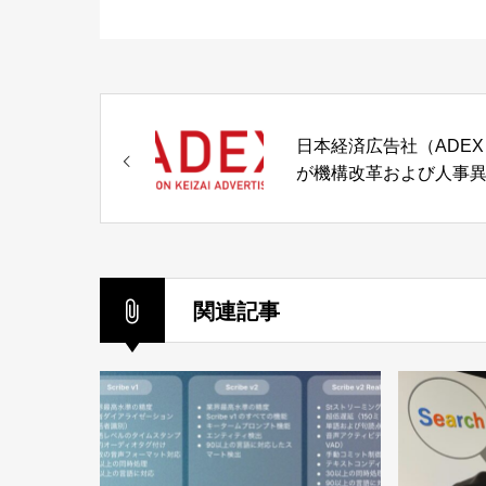
日本経済広告社（ADEX
が機構改革および人事
を発表「PR＆SNS・プ
モーション部」へ名称
など
関連記事