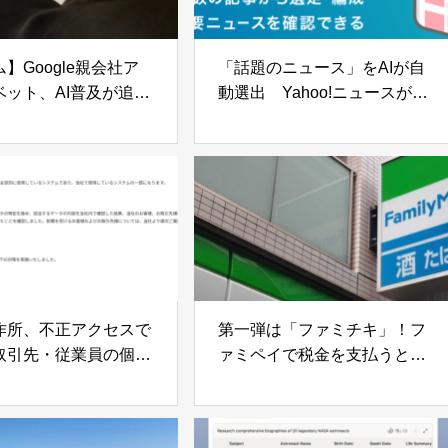
】Google親会社ア
「話題のニュース」をAIが自
ベット、AI普及が追
動選出 Yahoo!ニュースが新
成AIが収益に与えた影
機能「AIトピ」を本格始動
索機能への導入
作所、不正アクセスで
第一弾は「ファミチキ」！フ
取引先・従業員の個人
ァミペイで税金を支払うと無
流出——基幹システム
料クーポンが当たるキャンペ
活動への影響なし
ーン開始！ ５月1日から