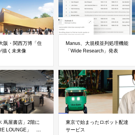
年大阪・関西万博「住
Manus、大規模並列処理機能
が描く未来像
「Wide Research」発表
木 蔦屋書店」2階に
東京で始まったロボット配達
RE LOUNGE」
サービス