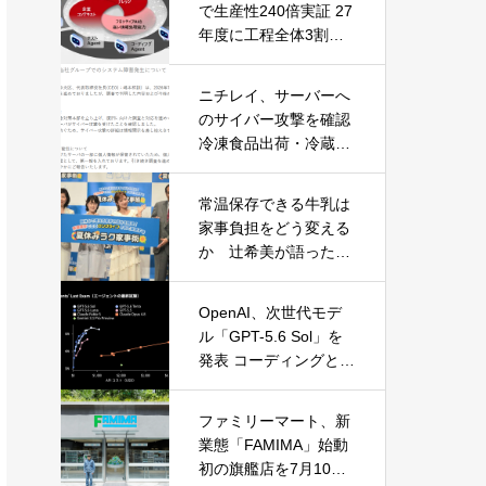
で生産性240倍実証 27
年度に工程全体3割向
上へ
ニチレイ、サーバーへ
のサイバー攻撃を確認
冷凍食品出荷・冷蔵倉
庫業務に影響
常温保存できる牛乳は
家事負担をどう変える
か 辻希美が語った夏
休みの“見えない家事”
OpenAI、次世代モデ
ル「GPT-5.6 Sol」を
発表 コーディングとサ
イバーセキュリティで
性能大幅向上
ファミリーマート、新
業態「FAMIMA」始動
初の旗艦店を7月10日