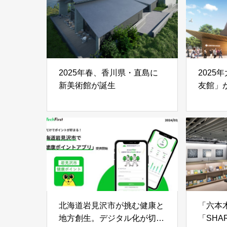
2025年春、香川県・直島に
2025
新美術館が誕生
友館」
北海道岩見沢市が挑む健康と
「六本
地方創生。デジタル化が切り
「SHA