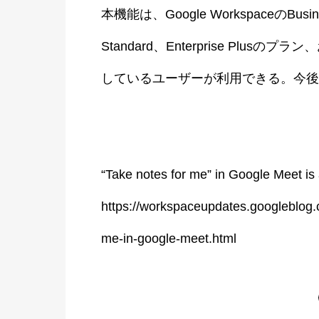
本機能は、Google WorkspaceのBusiness
Standard、Enterprise Plusのプラ
しているユーザーが利用できる。今後
“Take notes for me” in Google Meet is 
https://workspaceupdates.googleblog.
me-in-google-meet.html