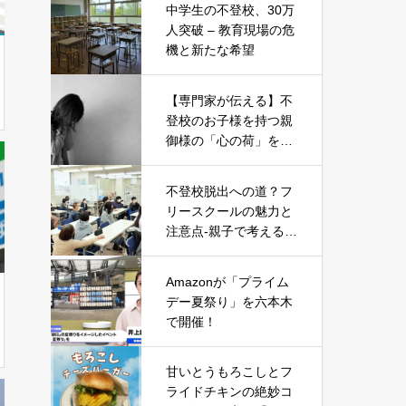
中学生の不登校、30万
人突破 – 教育現場の危
機と新たな希望
【専門家が伝える】不
登校のお子様を持つ親
御様の「心の荷」を軽
くする5つのヒント
不登校脱出への道？フ
リースクールの魅力と
注意点-親子で考える新
たな一歩-
Amazonが「プライム
デー夏祭り」を六本木
で開催！
甘いとうもろこしとフ
ライドチキンの絶妙コ