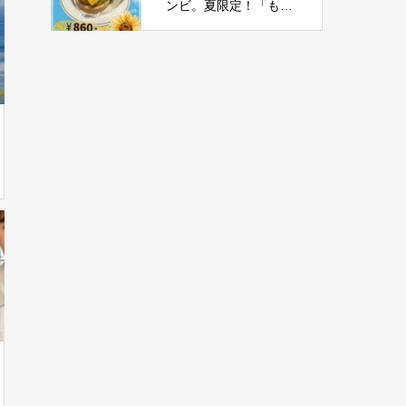
ンビ。夏限定！「もろ
こしチーズバーガー」
新登場