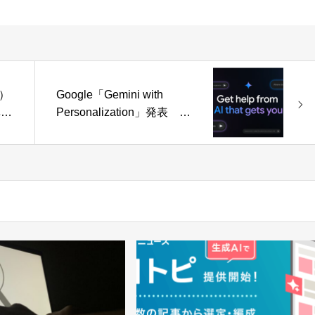
）
Google「Gemini with
異動
Personalization」発表 検
ロ
索履歴に基づくパーソナラ
変更
イズ機能