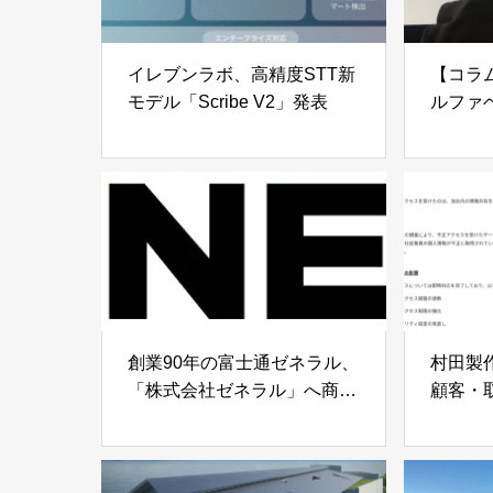
イレブンラボ、高精度STT新
【コラム
モデル「Scribe V2」発表
ルファ
風！生
響と検
創業90年の富士通ゼネラル、
村田製
「株式会社ゼネラル」へ商号
顧客・
変更
情報が
や生産