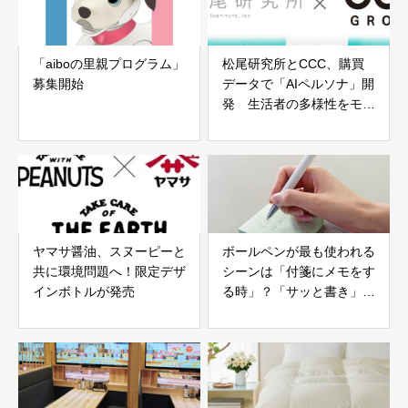
「aiboの里親プログラム」
松尾研究所とCCC、購買
募集開始
データで「AIペルソナ」開
発 生活者の多様性をモデ
ル化
ヤマサ醤油、スヌーピーと
ボールペンが最も使われる
共に環境問題へ！限定デザ
シーンは「付箋にメモをす
インボトルが発売
る時」？「サッと書き」に
特化したボールペンが登場