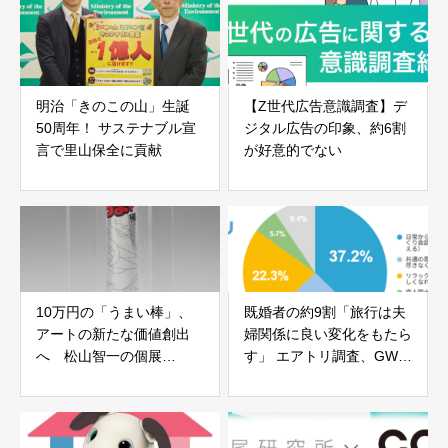
明治「きのこの山」生誕
【Z世代広告意識調査】デ
50周年！ サステナブル宣
ジタル広告の印象、約6割
言で里山保全に貢献
が好意的でない
10万円の「うまい棒」、
既婚者の約9割「旅行は夫
アートの新たな価値創出
婦関係に良い変化をもたら
へ 松山智一の個展
す」 エアトリ調査、GW旅
「FIRST LAST」とコラボ
行先1位は北海道
レーション戦略