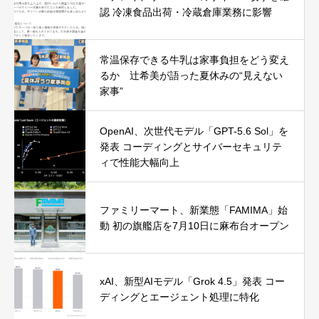
認 冷凍食品出荷・冷蔵倉庫業務に影響
常温保存できる牛乳は家事負担をどう変え
るか 辻希美が語った夏休みの“見えない
家事”
OpenAI、次世代モデル「GPT-5.6 Sol」を
発表 コーディングとサイバーセキュリテ
ィで性能大幅向上
ファミリーマート、新業態「FAMIMA」始
動 初の旗艦店を7月10日に麻布台オープン
xAI、新型AIモデル「Grok 4.5」発表 コー
ディングとエージェント処理に特化