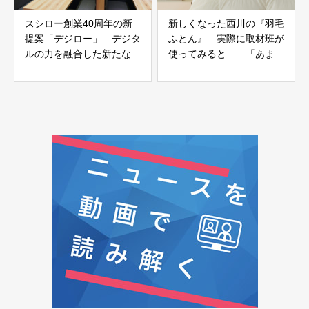
スシロー創業40周年の新
新しくなった西川の『羽毛
提案「デジロー」 デジタ
ふとん』 実際に取材班が
ルの力を融合した新たな店
使ってみると… 「あまり
舗空間へ
の軽さに驚き、心地いい睡
眠へ」