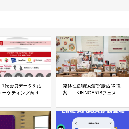
、1億会員データを活
発酵性食物繊維で“腸活”を提
マーケティング向けプ
案 「KINNOE518フェス」
イリングデータ提供開
で給食型イベント開催