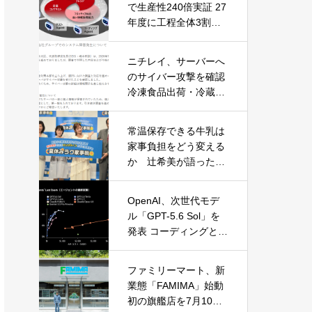
で生産性240倍実証 27
年度に工程全体3割向
上へ
ニチレイ、サーバーへ
のサイバー攻撃を確認
冷凍食品出荷・冷蔵倉
庫業務に影響
常温保存できる牛乳は
家事負担をどう変える
か 辻希美が語った夏
休みの“見えない家事”
OpenAI、次世代モデ
ル「GPT-5.6 Sol」を
発表 コーディングとサ
イバーセキュリティで
性能大幅向上
ファミリーマート、新
業態「FAMIMA」始動
初の旗艦店を7月10日