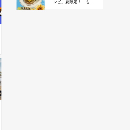
ンビ。夏限定！「もろ
こしチーズバーガー」
新登場