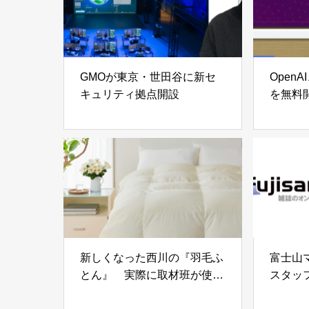
GMOが東京・世田谷に新セ
Open
キュリティ拠点開設
を無料
新しくなった西川の『羽毛ふ
富士山
とん』 実際に取材班が使っ
スタッ
てみると… 「あまりの軽さ
ょこっ