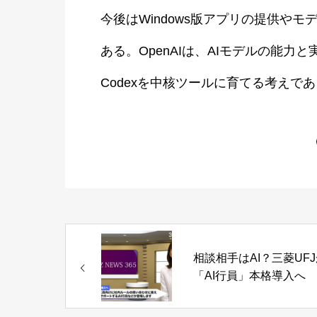
今後はWindows版アプリの提供や
ある。OpenAIは、AIモデルの能
Codexを中核ツールに育てる考えで
相談相手はAI？三菱UF
「AI行員」本格導入へ