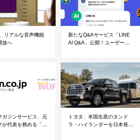
AI、リアルな音声機能
新たなQ&Aサービス「LINE
開放へ
AI Q&A」公開！ユーザーは
AIに質問を投げかけるだけ
マガジンサービス、元
トヨタ、米国生産のタンド
フが代表を務める「ち
ラ・ハイランダーを日本発
とワーク」へ出資
売 新制度活用で日米貿易摩