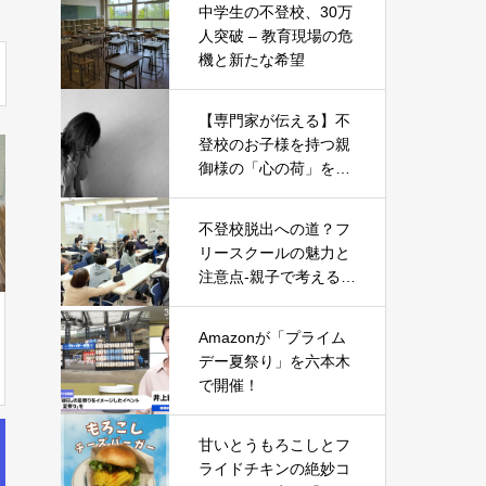
中学生の不登校、30万
人突破 – 教育現場の危
機と新たな希望
【専門家が伝える】不
登校のお子様を持つ親
御様の「心の荷」を軽
くする5つのヒント
不登校脱出への道？フ
リースクールの魅力と
注意点-親子で考える新
たな一歩-
Amazonが「プライム
デー夏祭り」を六本木
で開催！
甘いとうもろこしとフ
ライドチキンの絶妙コ