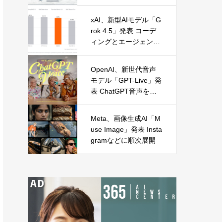
に麻布台オープン
xAI、新型AIモデル「G
rok 4.5」発表 コーデ
ィングとエージェント
処理に特化
OpenAI、新世代音声
モデル「GPT-Live」発
表 ChatGPT音声を全
面刷新
Meta、画像生成AI「M
use Image」発表 Insta
gramなどに順次展開