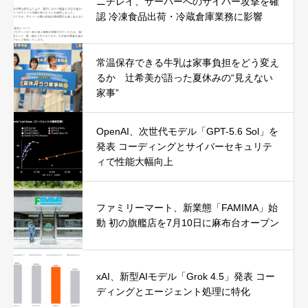
ニチレイ、サーバーへのサイバー攻撃を確
認 冷凍食品出荷・冷蔵倉庫業務に影響
常温保存できる牛乳は家事負担をどう変え
るか 辻希美が語った夏休みの“見えない
家事”
OpenAI、次世代モデル「GPT-5.6 Sol」を
発表 コーディングとサイバーセキュリテ
ィで性能大幅向上
ファミリーマート、新業態「FAMIMA」始
動 初の旗艦店を7月10日に麻布台オープン
xAI、新型AIモデル「Grok 4.5」発表 コー
ディングとエージェント処理に特化