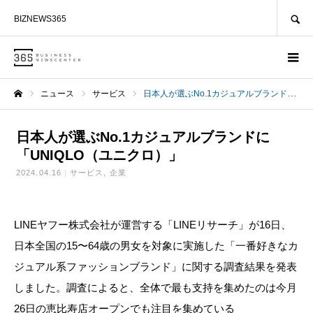
SEARCH
BIZNEWS365
ニュース
サービス
日本人が選ぶNo.1カジュアルブランドに「UNIQLO（ユニクロ）」
ホーム
日本人が選ぶNo.1カジュアルブランドに
「UNIQLO（ユニクロ）」
2024.04.16
サービス
企業
LINEヤフー株式会社が運営する「LINEリサーチ」が16日、
日本全国の15〜64歳の男女を対象に実施した「一番好きなカ
ジュアル系ファッションブランド」に関する調査結果を発表
しました。調査によると、全体で最も支持を集めたのは今月
26日の恵比寿店オープンでも注目を集めている