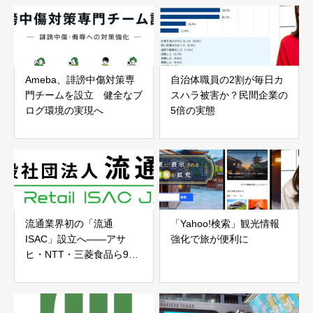
Ameba、誹謗中傷対策専
自治体職員の2割が毎日カ
門チームを設立 健全なブ
スハラ被害か？民間企業の
ログ環境の実現へ
5倍の実態
流通業界初の「流通
「Yahoo!検索」観光情報
ISAC」設立へ——アサ
強化で旅が便利に
ヒ・NTT・三菱食品ら9者
がサイバーセキュリティで
業界横断連携