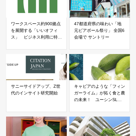
ワークスペース約900拠点
47都道府県の味わい「地
を展開する「いいオフィ
元ビアボール祭り」 全国6
ス」 ビジネス利用に特化
会場で サントリー
した貸し会議室『いい会議
室』をリリース
サニーサイドアップ、Z世
キャビアのような「フィン
代のインサイト研究開始
ガーライム」が拓く食と農
の未来！ ユーシンSLの
挑戦