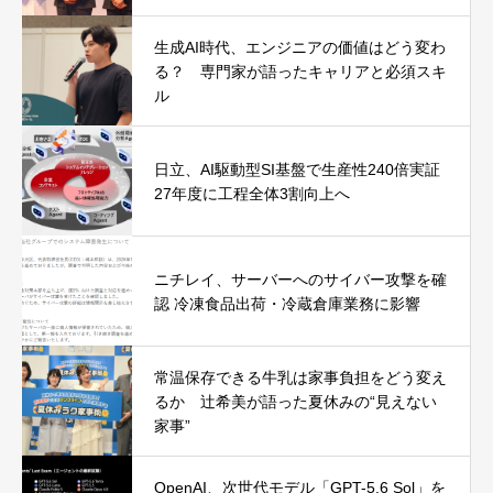
生成AI時代、エンジニアの価値はどう変わ
る？ 専門家が語ったキャリアと必須スキ
ル
日立、AI駆動型SI基盤で生産性240倍実証
27年度に工程全体3割向上へ
ニチレイ、サーバーへのサイバー攻撃を確
認 冷凍食品出荷・冷蔵倉庫業務に影響
常温保存できる牛乳は家事負担をどう変え
るか 辻希美が語った夏休みの“見えない
家事”
OpenAI、次世代モデル「GPT-5.6 Sol」を