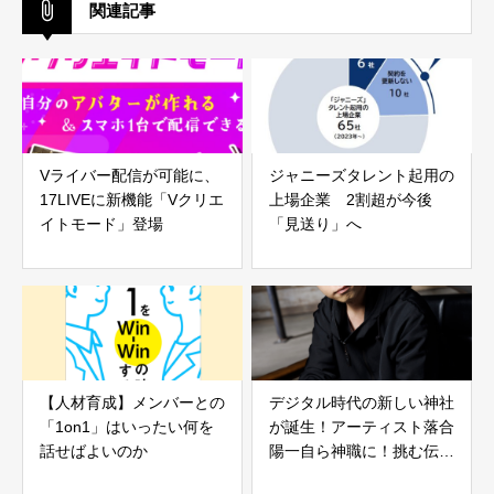
関連記事
Vライバー配信が可能に、
ジャニーズタレント起用の
17LIVEに新機能「Vクリエ
上場企業 2割超が今後
イトモード」登場
「見送り」へ
【人材育成】メンバーとの
デジタル時代の新しい神社
「1on1」はいったい何を
が誕生！アーティスト落合
話せばよいのか
陽一自ら神職に！挑む伝統
と革新の融合