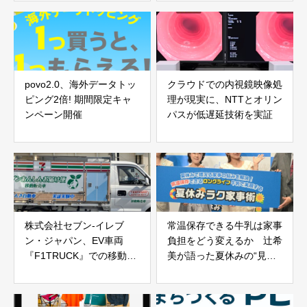
povo2.0、海外データトッ
クラウドでの内視鏡映像処
ピング2倍! 期間限定キャ
理が現実に、NTTとオリン
ンペーン開催
パスが低遅延技術を実証
株式会社セブン‐イレブ
常温保存できる牛乳は家事
ン・ジャパン、EV車両
負担をどう変えるか 辻希
『F1TRUCK』での移動販
美が語った夏休みの“見え
売テストを千葉県で開始
ない家事”