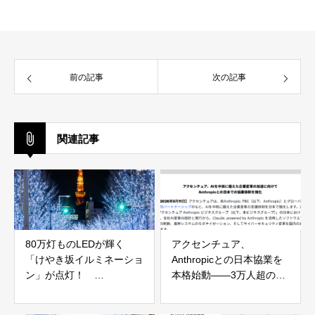
前の記事
次の記事
関連記事
80万灯ものLEDが輝く
アクセンチュア、
「けやき坂イルミネーショ
Anthropicとの日本協業を
ン」が点灯！
本格始動——3万人超の
『Roppongi Hills
Claude専門人材で企業AI
Christmas 2023』開催
変革を支援