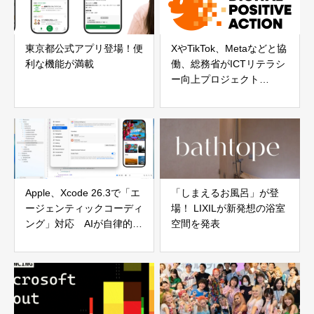
東京都公式アプリ登場！便
XやTikTok、Metaなどと協
利な機能が満載
働、総務省がICTリテラシ
ー向上プロジェクト
「DIGITAL POSITIVE
ACTION」始動
Apple、Xcode 26.3で「エ
「しまえるお風呂」が登
ージェンティックコーディ
場！ LIXILが新発想の浴室
ング」対応 AIが自律的に
空間を発表
開発工程を支援