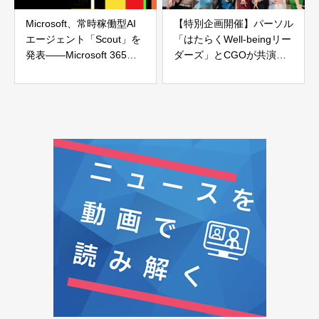
Microsoft、常時稼働型AI
【特別企画開催】パーソル
エージェント「Scout」を
「はたらくWell-beingリー
発表——Microsoft 365に
ダーズ」とCGOが共演！
統合し業務を自律遂行
「ギャル式ブレスト®︎」
で“ワクワクな職場”の秘訣
を探るイベントを開催