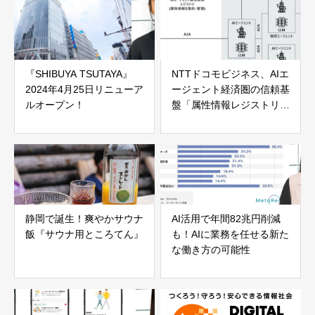
『SHIBUYA TSUTAYA』
NTTドコモビジネス、AIエ
2024年4月25日リニューア
ージェント経済圏の信頼基
ルオープン！
盤「属性情報レジストリ」
のプロトタイプを開発
静岡で誕生！爽やかサウナ
AI活用で年間82兆円削減
飯『サウナ用ところてん』
も！AIに業務を任せる新た
な働き方の可能性