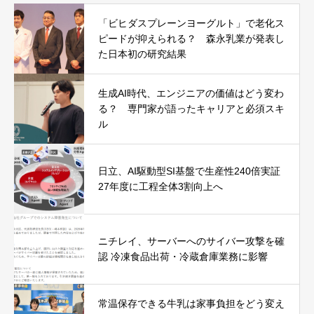
「ビヒダスプレーンヨーグルト」で老化ス
ピードが抑えられる？ 森永乳業が発表し
た日本初の研究結果
生成AI時代、エンジニアの価値はどう変わ
る？ 専門家が語ったキャリアと必須スキ
ル
日立、AI駆動型SI基盤で生産性240倍実証
27年度に工程全体3割向上へ
ニチレイ、サーバーへのサイバー攻撃を確
認 冷凍食品出荷・冷蔵倉庫業務に影響
常温保存できる牛乳は家事負担をどう変え