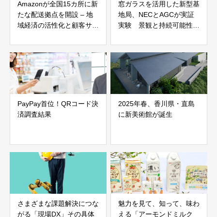
Amazonが全国15カ所に新
窓ガラスを活用した新型基
たな配送拠点を開設 – 地
地局、NECとAGCが実証
域経済の活性化と顧客サー
実験 景観と持続可能性を
ビス向上へ
両立
PayPay首位！QRコード決
2025年春、香川県・直島
済調査結果
に新美術館が誕生
さまざまな課題解決につな
魅力を見て、知って、味わ
がる「現場DX」その具体
える「アーモンドミルク