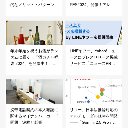
的なメリット・パターンと
FES2024」開催！アレン
成功のポイントは？
ジグルメや魅力を知れるコ
ンテンツなどでアーモンド
ミルク三昧に
年末年始を祝うお酒がラン
LINEヤフー、Yahoo!ニュ
ダムに届く 「酒ガチャ福
ースにプレスリリース掲載
袋 2024」を開催中！
サービス「ニュースPR」
SNSでも度々話題になる人
を開始 1掲載3万円でAI記
気の秘訣とは…
事化も
携帯電話契約の本人確認に
リコー、日本語推論対応の
関するマイナンバーカード
マルチモーダルLLMを開発
問題 波紋と影響
——「Gemini 2.5 Pro」同