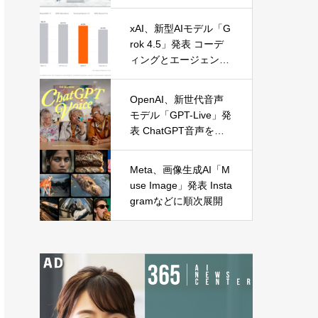
に麻布台オープン
xAI、新型AIモデル「G
rok 4.5」発表 コーデ
ィングとエージェント
処理に特化
OpenAI、新世代音声
モデル「GPT-Live」発
表 ChatGPT音声を全
面刷新
Meta、画像生成AI「M
use Image」発表 Insta
gramなどに順次展開