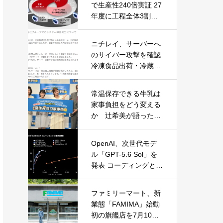
で生産性240倍実証 27
年度に工程全体3割向
上へ
ニチレイ、サーバーへ
のサイバー攻撃を確認
冷凍食品出荷・冷蔵倉
庫業務に影響
常温保存できる牛乳は
家事負担をどう変える
か 辻希美が語った夏
休みの“見えない家事”
OpenAI、次世代モデ
ル「GPT-5.6 Sol」を
発表 コーディングとサ
イバーセキュリティで
性能大幅向上
ファミリーマート、新
業態「FAMIMA」始動
初の旗艦店を7月10日