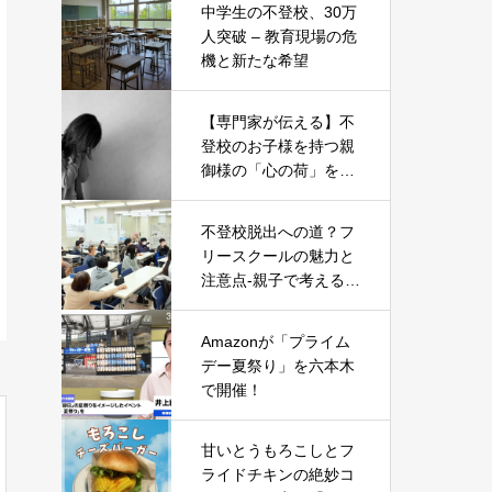
中学生の不登校、30万
人突破 – 教育現場の危
機と新たな希望
【専門家が伝える】不
登校のお子様を持つ親
御様の「心の荷」を軽
くする5つのヒント
不登校脱出への道？フ
リースクールの魅力と
注意点-親子で考える新
たな一歩-
Amazonが「プライム
デー夏祭り」を六本木
で開催！
甘いとうもろこしとフ
ライドチキンの絶妙コ