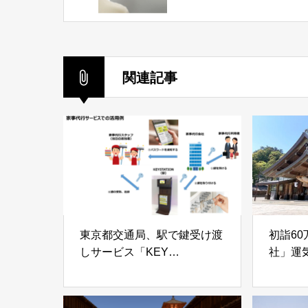
「NEC Personal
Consultant」開発を開始
関連記事
東京都交通局、駅で鍵受け渡
初詣6
しサービス「KEY
社」運
STATION」設置！
根の「