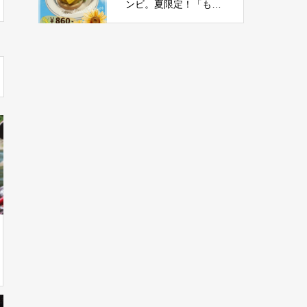
ンビ。夏限定！「もろ
こしチーズバーガー」
新登場