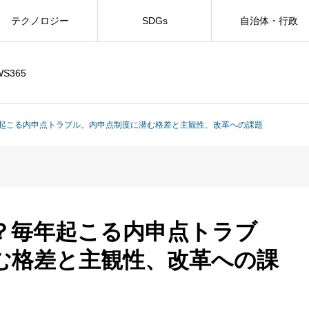
テクノロジー
SDGs
自治体・行政
WS365
起こる内申点トラブル。内申点制度に潜む格差と主観性、改革への課題
？毎年起こる内申点トラブ
む格差と主観性、改革への課