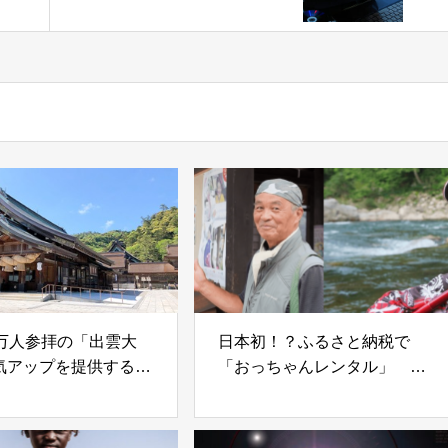
の“足かせ”となる「フリー
ライダー社員」の脅威
0万人参拝の「出雲大
日本初！？ふるさと納税で
気アップを提供する島
「おっちゃんレンタル」 伝
温活」と「縁活」
説のアユ釣り名人など 担当
者は取材に「すでに申し込み
あり」