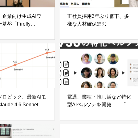
、企業向け生成AIワー
正社員採用3年ぶり低下、多
盤「Firefly
様な人材確保進む
h」提供開始
ソロピック、最新AIモ
電通、業種・推し活など特化
ude 4.6 Sonnet」
型AIペルソナを開発——「AI
Opus」級の知性を
For Growth Talk」に搭載し生
格で
活者インサイトの高速探索を
実現