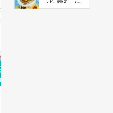
ンビ。夏限定！「もろ
こしチーズバーガー」
新登場