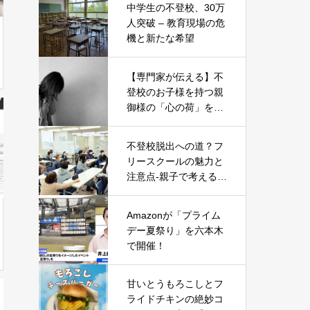
中学生の不登校、30万
人突破 – 教育現場の危
機と新たな希望
【専門家が伝える】不
登校のお子様を持つ親
御様の「心の荷」を軽
くする5つのヒント
不登校脱出への道？フ
リースクールの魅力と
注意点-親子で考える新
たな一歩-
Amazonが「プライム
デー夏祭り」を六本木
で開催！
甘いとうもろこしとフ
ライドチキンの絶妙コ