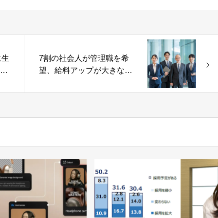
に生
7割の社会人が管理職を希
能を
望、給料アップが大きな理
由に【ビズリーチ調べ】