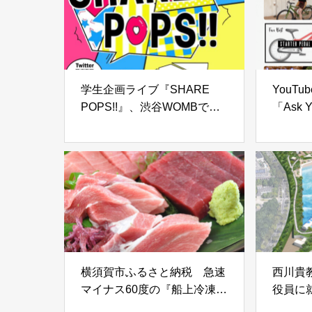
学生企画ライブ『SHARE
YouT
POPS!!』、渋谷WOMBで開
「Ask 
催
AI「Ge
——Sh
や複雑
横須賀市ふるさと納税 急速
西川貴
マイナス60度の『船上冷凍マ
役員に
グロ』を新鮮なままお届け
化へ新