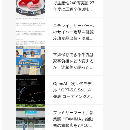
で生産性240倍実証 27
年度に工程全体3割向
上へ
ニチレイ、サーバーへ
のサイバー攻撃を確認
冷凍食品出荷・冷蔵倉
庫業務に影響
常温保存できる牛乳は
家事負担をどう変える
か 辻希美が語った夏
休みの“見えない家事”
OpenAI、次世代モデ
ル「GPT-5.6 Sol」を
発表 コーディングとサ
イバーセキュリティで
性能大幅向上
ファミリーマート、新
業態「FAMIMA」始動
初の旗艦店を7月10日