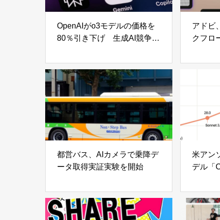
OpenAIがo3モデルの価格を
アドビ
80％引き下げ 生成AI競争に
クフロー基
新局面
Grap
都営バス、AIカメラで乗降デ
米アン
ータ取得実証実験を開始
デル「Cla
発表 「
実用価