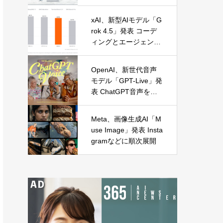
に麻布台オープン
xAI、新型AIモデル「G
rok 4.5」発表 コーデ
ィングとエージェント
処理に特化
OpenAI、新世代音声
モデル「GPT-Live」発
表 ChatGPT音声を全
面刷新
Meta、画像生成AI「M
use Image」発表 Insta
gramなどに順次展開