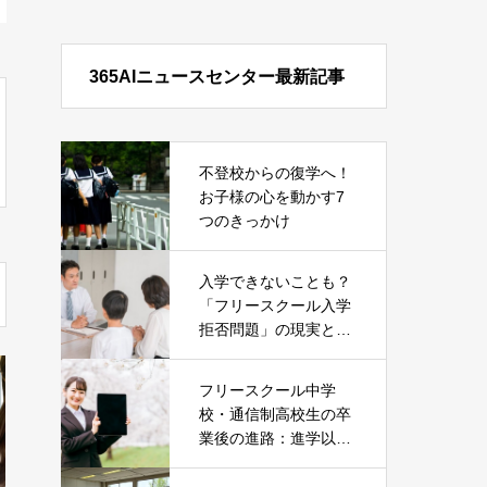
365AIニュースセンター最新記事
不登校からの復学へ！
お子様の心を動かす7
つのきっかけ
入学できないことも？
「フリースクール入学
拒否問題」の現実とそ
の対処法
フリースクール中学
校・通信制高校生の卒
業後の進路：進学以外
の就職という選択肢