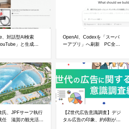
ube、対話型AI検索
OpenAI、Codexを「スーパ
YouTube」と生成
ーアプリ」へ刷新 PC全ア
mini Omni」を発表
プリ操作・自律タスク・画像
orts動画のリミックス
生成を一体化
検索が可能に
教氏、JPFサーフ執行
【Z世代広告意識調査】デジ
就任 滋賀の観光活性
タル広告の印象、約6割が好
たな一歩
意的でない