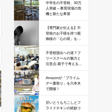
中学生の不登校、30万
人突破 – 教育現場の危
機と新たな希望
【専門家が伝える】不
登校のお子様を持つ親
御様の「心の荷」を軽
くする5つのヒント
不登校脱出への道？フ
リースクールの魅力と
注意点-親子で考える新
たな一歩-
Amazonが「プライム
デー夏祭り」を六本木
で開催！
甘いとうもろこしとフ
ライドチキンの絶妙コ