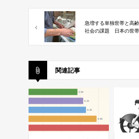
急増する単独世帯と高
社会の課題 日本の世
造の将来と社会的課題
うなる？
関連記事