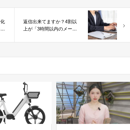
齢化
返信出来てますか？4割以
帯構
上が「3時間以内のメール
はど
返信」を要求！ビジネスメ
ールの課題とビジネスチャ
ットの人気