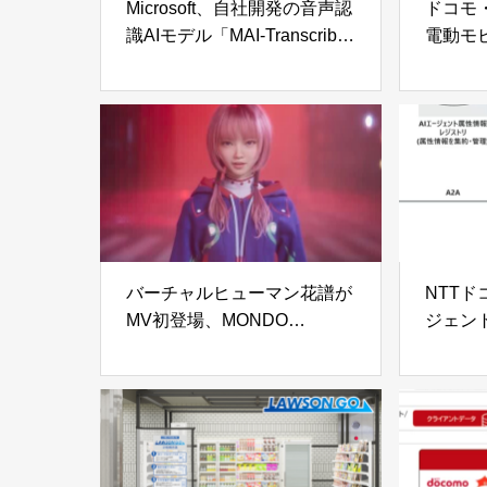
Microsoft、自社開発の音声認
ドコモ
識AIモデル「MAI-Transcribe-
電動モ
1」を公開——25言語で
型原動
Whisperを超える精度、GPU
費用は半減
バーチャルヒューマン花譜が
NTTド
MV初登場、MONDO
ジェン
GROSSOとのコラボ曲「わ
「属性
たしの声」
ロトタ