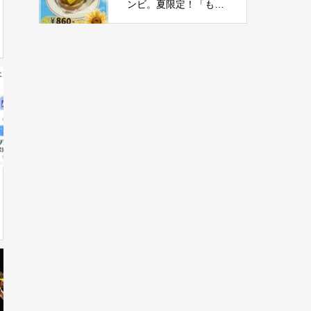
ンビ。夏限定！「もろ
こしチーズバーガー」
新登場