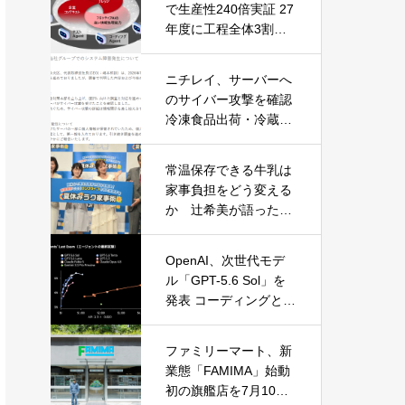
で生産性240倍実証 27
年度に工程全体3割向
上へ
ニチレイ、サーバーへ
のサイバー攻撃を確認
冷凍食品出荷・冷蔵倉
庫業務に影響
常温保存できる牛乳は
家事負担をどう変える
か 辻希美が語った夏
休みの“見えない家事”
OpenAI、次世代モデ
ル「GPT-5.6 Sol」を
発表 コーディングとサ
イバーセキュリティで
性能大幅向上
ファミリーマート、新
業態「FAMIMA」始動
初の旗艦店を7月10日