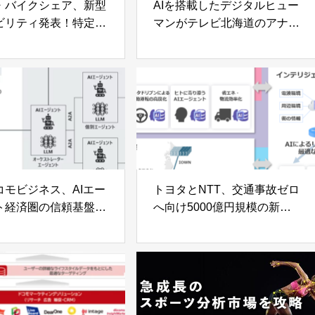
・バイクシェア、新型
AIを搭載したデジタルヒュー
ビリティ発表！特定小
マンがテレビ北海道のアナウ
機付自転車の導入
ンサーに！天気予報やMCと
の会話も
コモビジネス、AIエー
トヨタとNTT、交通事故ゼロ
ト経済圏の信頼基盤
へ向け5000億円規模の新プ
情報レジストリ」のプ
ロジェクト始動
イプを開発