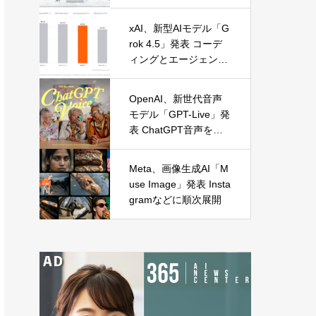
に麻布台オープン
xAI、新型AIモデル「G
rok 4.5」発表 コーデ
ィングとエージェント
処理に特化
OpenAI、新世代音声
モデル「GPT-Live」発
表 ChatGPT音声を全
面刷新
Meta、画像生成AI「M
use Image」発表 Insta
gramなどに順次展開