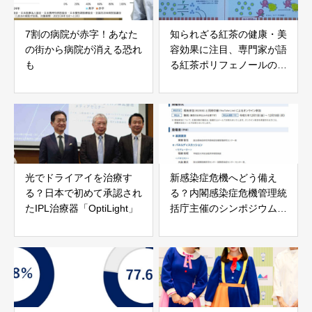
7割の病院が赤字！あなた
知られざる紅茶の健康・美
の街から病院が消える恐れ
容効果に注目、専門家が語
も
る紅茶ポリフェノールの力
とは
光でドライアイを治療す
新感染症危機へどう備え
る？日本で初めて承認され
る？内閣感染症危機管理統
たIPL治療器「OptiLight」
括庁主催のシンポジウム開
催決定