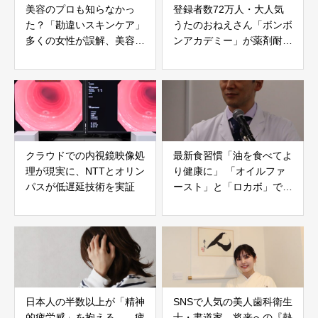
美容のプロも知らなかっ
登録者数72万人・大人気
た？「勘違いスキンケア」
うたのおねえさん「ボンボ
多くの女性が誤解、美容医
ンアカデミー」が薬剤耐性
療クリニックの先生が解説
対策普及イベントで啓発
クラウドでの内視鏡映像処
最新食習慣「油を食べてよ
理が現実に、NTTとオリン
り健康に」 「オイルファ
パスが低遅延技術を実証
ースト」と「ロカボ」で実
現する健康・ダイエットの
新常識
日本人の半数以上が「精神
SNSで人気の美人歯科衛生
的疲労感」を抱える――疲
士・書道家 将来への『熱