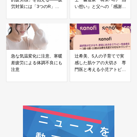
労対策には「3つのR」が
い想い』と父への「感謝の
必要
気持ち」を告白
急な気温変化に注意、寒暖
辻希美、5人の子育てで実
差疲労による体調不良にも
感した肌ケアの大切さ 専
注意
門医と考える小児アトピー
性皮膚炎の治療選択肢