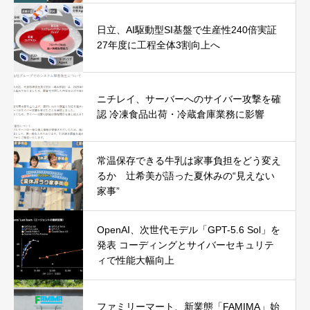
日立、AI駆動型SI基盤で生産性240倍実証
27年度に工程全体3割向上へ
ニチレイ、サーバーへのサイバー攻撃を確
認 冷凍食品出荷・冷蔵倉庫業務に影響
常温保存できる牛乳は家事負担をどう変え
るか 辻希美が語った夏休みの“見えない
家事”
OpenAI、次世代モデル「GPT-5.6 Sol」を
発表 コーディングとサイバーセキュリテ
ィで性能大幅向上
ファミリーマート、新業態「FAMIMA」始