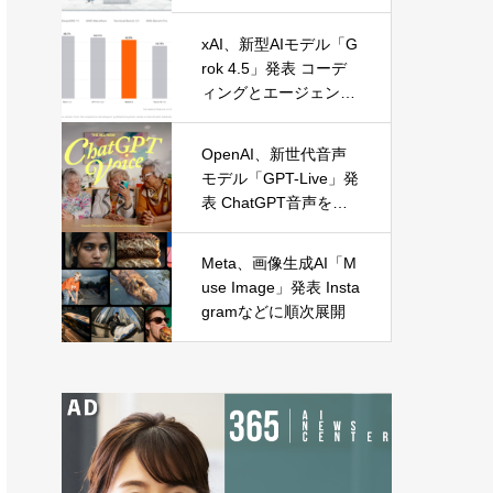
に麻布台オープン
xAI、新型AIモデル「G
rok 4.5」発表 コーデ
ィングとエージェント
処理に特化
OpenAI、新世代音声
モデル「GPT-Live」発
表 ChatGPT音声を全
面刷新
Meta、画像生成AI「M
use Image」発表 Insta
gramなどに順次展開