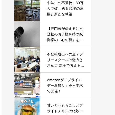
中学生の不登校、30万
人突破 – 教育現場の危
機と新たな希望
【専門家が伝える】不
登校のお子様を持つ親
御様の「心の荷」を軽
くする5つのヒント
不登校脱出への道？フ
リースクールの魅力と
注意点-親子で考える新
たな一歩-
Amazonが「プライム
デー夏祭り」を六本木
で開催！
甘いとうもろこしとフ
ライドチキンの絶妙コ