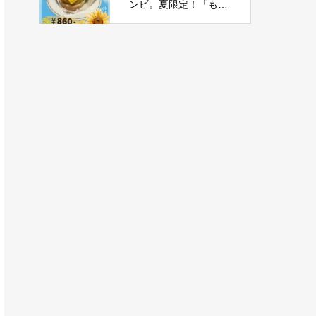
ンビ。夏限定！「もろ
こしチーズバーガー」
新登場