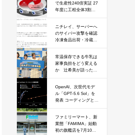
で生産性240倍実証 27
年度に工程全体3割向
上へ
ニチレイ、サーバーへ
のサイバー攻撃を確認
冷凍食品出荷・冷蔵倉
庫業務に影響
常温保存できる牛乳は
家事負担をどう変える
か 辻希美が語った夏
休みの“見えない家事”
OpenAI、次世代モデ
ル「GPT-5.6 Sol」を
発表 コーディングとサ
イバーセキュリティで
性能大幅向上
ファミリーマート、新
業態「FAMIMA」始動
初の旗艦店を7月10日