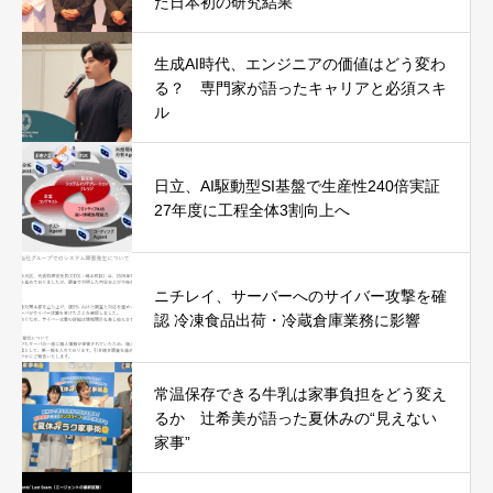
た日本初の研究結果
生成AI時代、エンジニアの価値はどう変わ
る？ 専門家が語ったキャリアと必須スキ
ル
日立、AI駆動型SI基盤で生産性240倍実証
27年度に工程全体3割向上へ
ニチレイ、サーバーへのサイバー攻撃を確
認 冷凍食品出荷・冷蔵倉庫業務に影響
常温保存できる牛乳は家事負担をどう変え
るか 辻希美が語った夏休みの“見えない
家事”