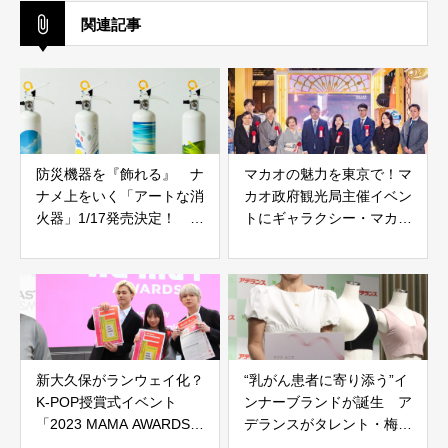
関連記事
防災機器を『飾れる』 ナ
マカオの魅力を東京で！マ
ナメ上をいく「アートな消
カオ政府観光局主催イベン
火器」1/17発売決定！ 担
トにギャラクシー・マカオ
当者は取材に「すでに100
参加、大盛況で幕閉じる
本以上の予約が入ってい
る」
新大久保がランウェイ化？
“乳がん患者に寄り添う”イ
K-POP授賞式イベント
ンナーブランドが誕生 ア
「2023 MAMA AWARDS」
デランスがタレント・梅宮
記念イベントで盛り上がり
アンナと共同開発