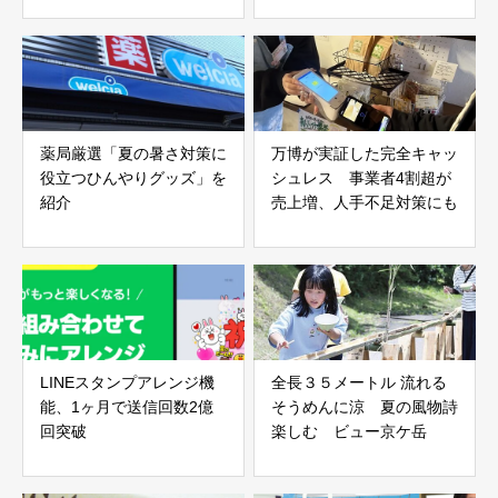
薬局厳選「夏の暑さ対策に
万博が実証した完全キャッ
役立つひんやりグッズ」を
シュレス 事業者4割超が
紹介
売上増、人手不足対策にも
LINEスタンプアレンジ機
全長３５メートル 流れる
能、1ヶ月で送信回数2億
そうめんに涼 夏の風物詩
回突破
楽しむ ビュー京ケ岳