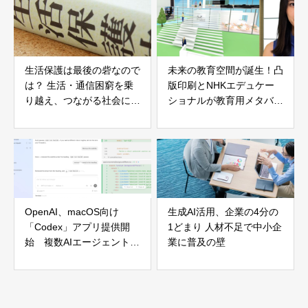
生活保護は最後の砦なので
未来の教育空間が誕生！凸
は？ 生活・通信困窮を乗
版印刷とNHKエデュケー
り越え、つながる社会にす
ショナルが教育用メタバー
るには【コラム】
ス空間の開発を発表
OpenAI、macOS向け
生成AI活用、企業の4分の
「Codex」アプリ提供開
1どまり 人材不足で中小企
始 複数AIエージェントを
業に普及の壁
統合管理